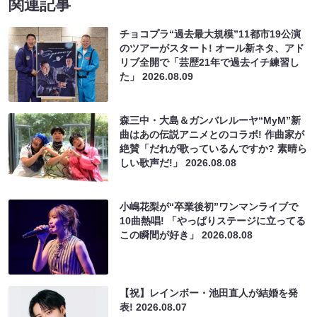
関連記事
チョコプラ“過去最大規模”11都市19公演
のツアーがスタート! オール新ネタ、アド
リブ全開で「芸歴21年で過去イチ練習し
た」
2026.08.09
森三中・大島＆ガンバレルーヤ“MyM”新
曲はあの伝説アニメとのコラボ! 作曲家が
絶賛「だれが歌っているんですか? 素晴ら
しい歌声だ!」
2026.08.08
小嶋花梨が“卒業後初”ワンマンライブで
10曲熱唱! 「やっぱりステージに立ってる
この瞬間が好き」
2026.08.08
【祝】レインボー・池田直人が結婚を発
表!
2026.08.07