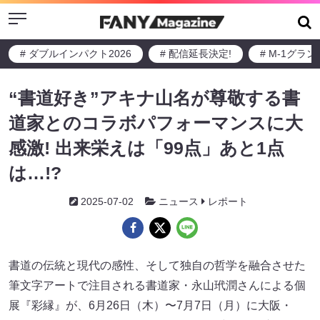
Menu
# ダブルインパクト2026
# 配信延長決定!
# M-1グラ
“書道好き”アキナ山名が尊敬する書
道家とのコラボパフォーマンスに大
感激! 出来栄えは「99点」あと1点
は…!?
2025-07-02
ニュース
レポート
書道の伝統と現代の感性、そして独自の哲学を融合させた
筆文字アートで注目される書道家・永山玳潤さんによる個
展『彩縁』が、6月26日（木）〜7月7日（月）に大阪・