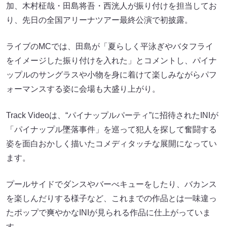
加、木村柾哉・田島将吾・西洸人が振り付けを担当してお
り、先日の全国アリーナツアー最終公演で初披露。
ライブのMCでは、田島が「夏らしく平泳ぎやバタフライ
をイメージした振り付けを入れた」とコメントし、パイナ
ップルのサングラスや小物を身に着けて楽しみながらパフ
ォーマンスする姿に会場も大盛り上がり。
Track Videoは、“パイナップルパーティ”に招待されたINIが
「パイナップル墜落事件」を巡って犯人を探して奮闘する
姿を面白おかしく描いたコメディタッチな展開になってい
ます。
プールサイドでダンスやバーべキューをしたり、バカンス
を楽しんだりする様子など、これまでの作品とは一味違っ
たポップで爽やかなINIが見られる作品に仕上がっていま
す。