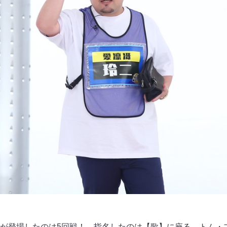
が登場したのは5回戦！ 指名したのは【歌】に座る、トム・