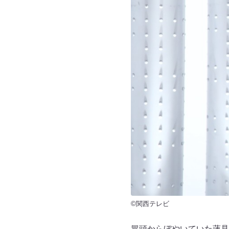
©関西テレビ
冒頭からぼやいていた蓮見