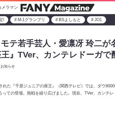
カメラマン
定!
# M-1グランプリ
# BSよしもと
# JO1
モテ若手芸人・愛凛冴 玲二が
王』TVer、カンテレドーガで
お知らせ
送された『千原ジュニアの座王』（関西テレビ）では、ダウ900
ろっての登場。熱戦を繰り広げました。現在、TVer、カンテ