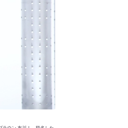
ブラウン 布川！ 指名した