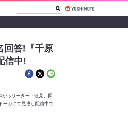
Search Form
Search
名回答!『千原
配信中!
00からリーダー・蓮見、園
レドーガにて見逃し配信中で