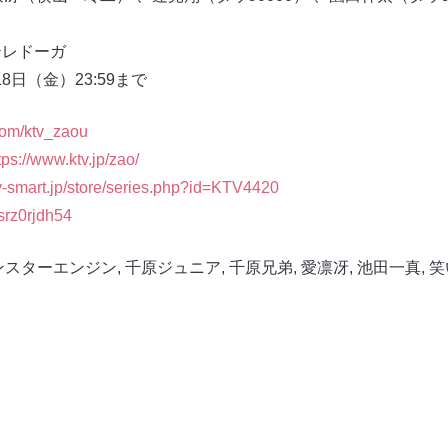
テレドーガ
日（金）23:59まで
.com/ktv_zaou
tps://www.ktv.jp/zao/
tv-smart.jp/store/series.php?id=KTV4420
s/srz0rjdh54
ンスターエンジン
,
千原ジュニア
,
千原兄弟
,
愛凛冴
,
池田一真
,
笑