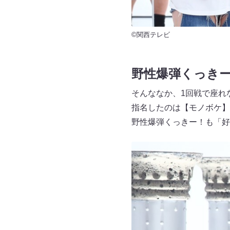
©関西テレビ
野性爆弾くっき
そんななか、1回戦で座れ
指名したのは【モノボケ】
野性爆弾くっきー！も「好