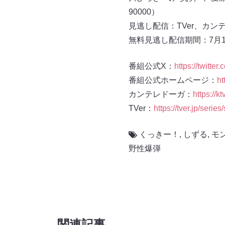
90000）
見逃し配信：TVer、カン
無料見逃し配信期間：7月18
番組公式X：
https://twitter
番組公式ホームページ：
ht
カンテレドーガ：
https://k
TVer：
https://tver.jp/serie
くっきー！
,
しずる
,
モ
野性爆弾
関連記事