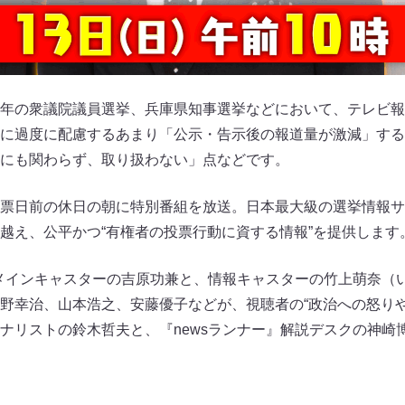
年の衆議院議員選挙、兵庫県知事選挙などにおいて、テレビ報
に過度に配慮するあまり「公示・告示後の報道量が激減」する
にも関わらず、取り扱わない」点などです。
票日前の休日の朝に特別番組を放送。日本最大級の選挙情報サ
越え、公平かつ“有権者の投票行動に資する情報”を提供します
』メインキャスターの吉原功兼と、情報キャスターの竹上萌奈（
野幸治、山本浩之、安藤優子などが、視聴者の“政治への怒りや
ナリストの鈴木哲夫と、『newsランナー』解説デスクの神崎
。