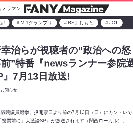
カメラマン
定!
# M-1グランプリ
# BSよしもと
# JO1
幸治らが視聴者の“政治への怒
“事前”特番『newsランナー参院
』7月13日放送!
お知らせ
参議院議員選挙。投開票日より前の7月13日（日）にカンテレで、
選「投票前に」大激論SP』が放送されます（関西ローカル）。