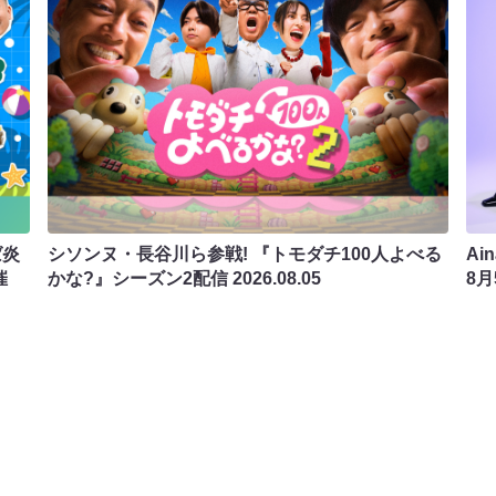
ば炎
シソンヌ・長谷川ら参戦! 『トモダチ100人よべる
Ai
催
かな?』シーズン2配信
2026.08.05
8