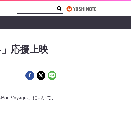
Search Form
Search
ge-」応援上映
n Voyage-」において、