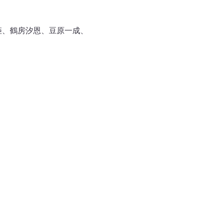
姫、鶴房汐恩、豆原一成、