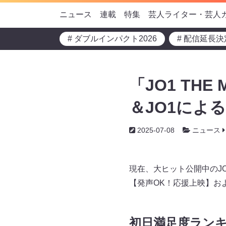
ニュース
連載
特集
芸人ライター・芸人
# ダブルインパクト2026
# 配信延長決
「JO1 THE
＆JO1によ
2025-07-08
ニュース
現在、大ヒット公開中のJO1の
【発声OK！応援上映】お
初日満足度ランキ