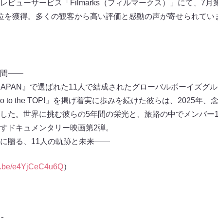
ビューサービス「Filmarks（フィルマークス）」にて、7
位を獲得。多くの観客から高い評価と感動の声が寄せられてい
間――
101 JAPAN』で選ばれた11人で結成されたグローバルボーイズグル
o to the TOP!」を掲げ着実に歩みを続けた彼らは、2025
した。世界に挑む彼らの5年間の栄光と、旅路の中でメンバー1
すドキュメンタリー映画第2弾。
に贈る、11人の軌跡と未来――
tu.be/e4YjCeC4u6Q
）