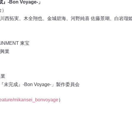
』-Bon Voyage-」
金）
川西拓実、木全翔也、金城碧海、河野純喜 佐藤景瑚、白岩瑠
INMENT 東宝
興業
興業
IE『未完成』-Bon Voyage-」製作委員会
p/feature/mikansei_bonvoyage
）