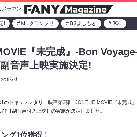
カメラマン
定!
# M-1グランプリ
# BSよしもと
# JO1
 MOVIE『未完成』-Bon Voya
る副音声上映実施決定!
お知らせ
ドキュメンタリー映画第2弾「JO1 THE MOVIE『未完成』-Bo
よび【副音声付き上映】の実施が決定しました。
ング1位獲得！