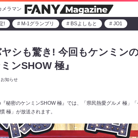
カメラマン
定!
# M-1グランプリ
# BSよしもと
# JO1
ヤシも驚き! 今回もケンミンの
ミンSHOW 極』
お知らせ
からの『秘密のケンミンSHOW 極』では、「県民熱愛グルメ 極
慣 極」が放送されます。