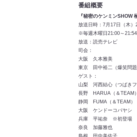
番組概要
『秘密のケンミンSHOW 
放送日時：7月17日（木）21:
※毎週木曜日21:00～21:54
放送：読売テレビ
司会：
大阪 久本雅美
東京 田中裕二（爆笑問題
ゲスト：
山梨 河西結心（つばきフ
長野 HARUA（＆TEA
静岡 FUMA（＆TEAM
大阪 ケンドーコバヤシ
兵庫 平祐奈 ※初登場
奈良 加藤雅也
島根 田中美佐子