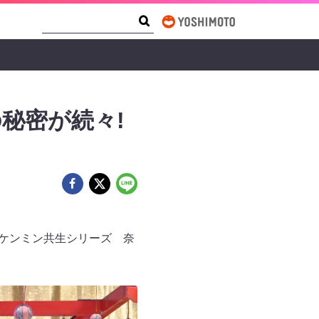
Search Form
Search
秘密が続々!
」「ケンミン共生シリーズ 奈