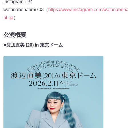
Instagram：＠
watanabenaomi703（
https://www.instagram.com/watanaben
hl=ja
）
公演概要
■渡辺直美 (20) in 東京ドーム