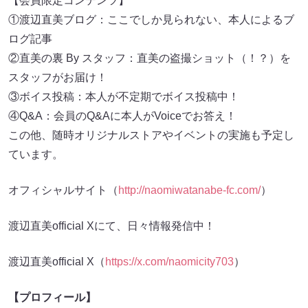
【会員限定コンテンツ】
①渡辺直美ブログ：ここでしか見られない、本人によるブ
ログ記事
②直美の裏 By スタッフ：直美の盗撮ショット（！？）を
スタッフがお届け！
③ボイス投稿：本人が不定期でボイス投稿中！
④Q&A：会員のQ&Aに本人がVoiceでお答え！
この他、随時オリジナルストアやイベントの実施も予定し
ています。
オフィシャルサイト（
http://naomiwatanabe-fc.com/
）
渡辺直美official Xにて、日々情報発信中！
渡辺直美official X（
https://x.com/naomicity703
）
【プロフィール】