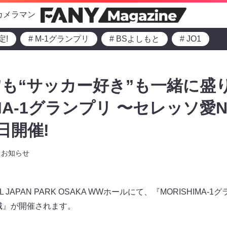
カメラマン
定!
# M-1グランプリ
# BSよしもと
# JO1
”も“サッカー好き”も一緒に盛
IMA-1グランプリ 〜セレッソ愛N
日開催!
お知らせ
 JAPAN PARK OSAKA WWホールにて、『MORISHIMA
阪城』が開催されます。