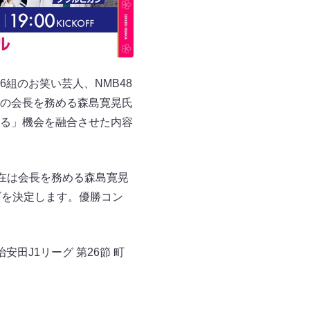
組のお笑い芸人、NMB48
の会長を務める森島寛晃氏
る」機会を融合させた内容
現在は会長を務める森島寛晃
ビを決定します。優勝コン
田J1リーグ 第26節 町