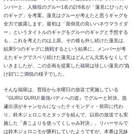
ンバーと、人狼役のグルー1名の計8名が「蓮見にぴったり
のギャグ」を考案。蓮見はグルーが考えたと思うギャグを
全力で披露します。最初は「面倒見の良いハネウマライダ
ー」というタイトルのギャグをグルーのギャグと予想する
も、これを考えたのは上原。その後も外し続けた蓮見は、
結果5つのギャグに挑戦するという結果に。メンバーが考
えたギャグでスベリ続けた蓮見はどんどん元気をなくして
いきましたが、この企画を提案した福留は珍しい蓮見の“負
け顔”にご満悦の様子でした。
そんな福留は、普段から水曜日の放送で実施している
『GURU GURU! 最強バディへの道』でグルーと対決。急
遽出演がキャンセルになったティモンディ・前田に代わ
り、鈴木ジェロニモとタッグを組んで、以前の放送でも実
施した「鼻こよりを使ってくしゃみ対決」。リハーサルで
は鈴木ジェロニモが勝利していたようですが、本番は兄妹