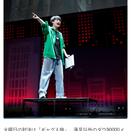
火曜日の対決は『ギャグ人狼』。蓮見以外のダウ90000メ