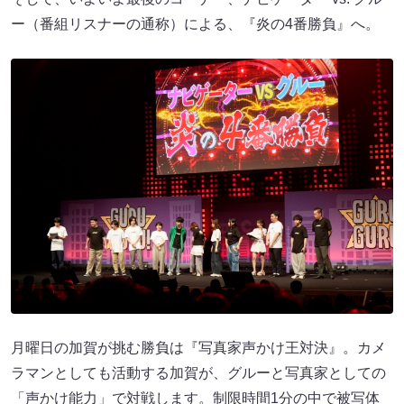
ー（番組リスナーの通称）による、『炎の4番勝負』へ。
月曜日の加賀が挑む勝負は『写真家声かけ王対決』。カメ
ラマンとしても活動する加賀が、グルーと写真家としての
「声かけ能力」で対戦します。制限時間1分の中で被写体