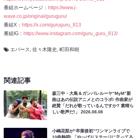
番組ホームページ：
https://www.j-
wave.co.jp/original/guruguru/
番組X：
https://x.com/guruguru_813
番組IG：
https://www.instagram.com/guru_guru_813/
エバース
,
佐々木隆史
,
町田和樹
関連記事
森三中・大島＆ガンバレルーヤ“MyM”新
曲はあの伝説アニメとのコラボ! 作曲家が
絶賛「だれが歌っているんですか? 素晴ら
しい歌声だ!」
2026.08.08
小嶋花梨が“卒業後初”ワンマンライブで
10曲熱唱! 「やっぱりステージに立ってる