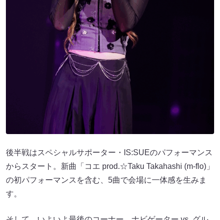
後半戦はスペシャルサポーター・IS:SUEのパフォーマンス
からスタート。新曲「コエ prod.☆Taku Takahashi (m-flo)」
の初パフォーマンスを含む、5曲で会場に一体感を生みま
す。
そして、いよいよ最後のコーナー、ナビゲーター vs. グル