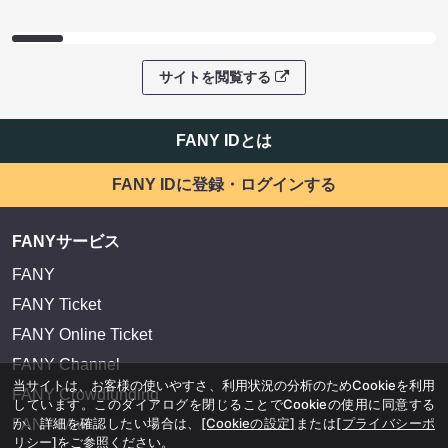
サイトを閲覧する
FANY IDとは
FANY IDに登録・ログインする
FANYサービス
FANY
FANY Ticket
FANY Online Ticket
FANY Channel
当サイトは、お客様の使いやすさ、利用状況の分析のためCookieを利用
FANY Crowdfunding
しています。このダイアログを閉じることでCookieの使用に同意する
か、詳細を確認したい場合は、
[Cookieの設定]
または
[プライバシーポ
FANY Mall
リシー]
をご参照ください。