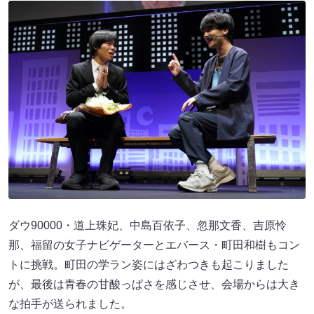
ダウ90000・道上珠妃、中島百依子、忽那文香、吉原怜
那、福留の女子ナビゲーターとエバース・町田和樹もコン
トに挑戦。町田の学ラン姿にはざわつきも起こりました
が、最後は青春の甘酸っぱさを感じさせ、会場からは大き
な拍手が送られました。