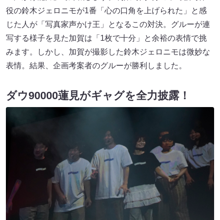
役の鈴木ジェロニモが1番「心の口角を上げられた」と感
じた人が「写真家声かけ王」となるこの対決。グルーが連
写する様子を見た加賀は「1枚で十分」と余裕の表情で挑
みます。しかし、加賀が撮影した鈴木ジェロニモは微妙な
表情。結果、企画考案者のグルーが勝利しました。
ダウ90000蓮見がギャグを全力披露！