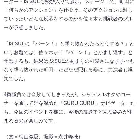
ーター・IS:SUEも飛び入りで参加。ステージ上で、町田に
「何らかのアクション」を仕掛け、そのアクションに対し
ていったいどんな反応をするのかを佐々木と挑戦者のグル
ーが予想しました。
「IS:SUEに『バーン！』と撃ち抜かれたらどうする？」と
いうお題では、佐々木が「『バーン！』とかまし返す」と
予想するも、結果はIS:SUEのあまりの可愛さになすすべも
なく撃ち抜かれた町田。ただただ照れる姿に、共演者も爆
笑でした。
4番勝負では全敗してしまったが、シャッフルネタやコー
ナーを通して絆を深めた『GURU GURU!』ナビゲーターた
ち。今回のイベントを機に、今後の放送でどんな絡みが生
まれるのか楽しみです。
（文＝梅山織愛、撮影＝永井峰穂）