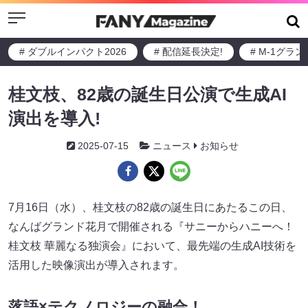
Menu
# ダブルインパクト2026
# 配信延長決定!
# M-1グラ
桂文枝、82歳の誕生日公演で生成AI
演出を導入!
2025-07-15
ニュース
お知らせ
7月16日（水）、桂文枝の82歳の誕生日にあたるこの日、
なんばグランド花月で開催される『サニーからハニーへ！
桂文枝 華麗なる独演会』において、最先端の生成AI技術を
活用した映像演出が導入されます。
落語×テクノロジーの融合！