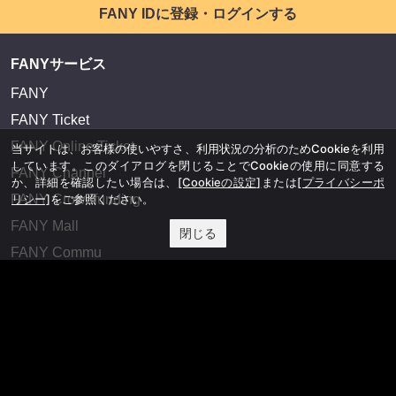
FANY IDに登録・ログインする
FANYサービス
FANY
FANY Ticket
FANY Online Ticket
当サイトは、お客様の使いやすさ、利用状況の分析のためCookieを利用
しています。このダイアログを閉じることでCookieの使用に同意する
FANY Channel
か、詳細を確認したい場合は、
[Cookieの設定]
または
[プライバシーポ
FANY Crowdfunding
リシー]
をご参照ください。
FANY Mall
閉じる
FANY Commu
法務・規約
プライバシーポリシー
反社会的勢力排除宣言