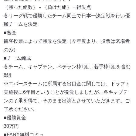
（勝った組数）－（負けた組）＝得失点
各リーグ戦で優勝したチーム同士で日本一決定戦を行い優
勝チームを決定
■審査
観客投票によって勝敗を決定（今年度より、投票は来場者
のみ）
■チーム編成
各チーム、キャプテン、ベテラン枠1組、若手枠1組を含む
8組
※エバースチームに所属する出目金に関しては、ドラフト
実施後に6年目ということが発覚しましたが、各キャプテ
ンの了承を得て、そのまま出演とさせていただきます。ご
了承ください。
■優勝賞金
30万円
■FANY無料コミュ