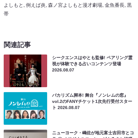
よしもと
,
例えば炎
,
森ノ宮よしもと漫才劇場
,
金魚番長
,
黒
帯
関連記事
シークエンスはやとも監修! ペアリング霊
視が体験できる占いコンテンツ登場
2026.08.07
バカリズム脚本! 舞台『ノンレムの窓』
vol.2のFANYチケット1次先行受付スター
ト
2026.08.07
ニューヨーク・嶋佐が地元富士吉田市とコ