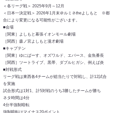
＜各リーグ戦＞ 2025年9月～12月
＜日本一決定戦＞ 2026年1月末＠ルミネtheよしもと ※都
合により変更になる可能性がございます。
■会場
［関東］よしもと幕張イオンモール劇場
［関西］森ノ宮よしもと漫才劇場
■キャプテン
［関東］ゆにばーす、オズワルド、エバース、金魚番長
［関西］ツートライブ、黒帯、ダブルヒガシ、例えば炎
■対戦形式
リーグ戦は東西各4チームが総当たりで対戦し、計12試合
を実施
試合形式は1対1、計5対戦のうち3勝したチームが勝ち
ネタ時間は4分
4分半強制暗転
強制暗転はマイナス20ポイント