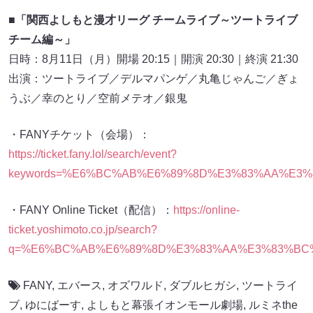
■「関西よしもと漫才リーグ チームライブ～ツートライブ
チーム編～」
日時：8月11日（月）開場 20:15｜開演 20:30｜終演 21:30
出演：ツートライブ／デルマパンゲ／丸亀じゃんご／ぎょ
うぶ／幸のとり／空前メテオ／銀鬼
・FANYチケット（会場）：
https://ticket.fany.lol/search/event?
keywords=%E6%BC%AB%E6%89%8D%E3%83%AA%E3%83%
・FANY Online Ticket（配信）：
https://online-
ticket.yoshimoto.co.jp/search?
q=%E6%BC%AB%E6%89%8D%E3%83%AA%E3%83%BC%E3
FANY
,
エバース
,
オズワルド
,
ダブルヒガシ
,
ツートライ
ブ
,
ゆにばーす
,
よしもと幕張イオンモール劇場
,
ルミネthe