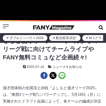
Menu
# ダブルインパクト2026
# 配信延長決定!
# M-1グラ
よしもと芸人による漫才団体戦『よ
しもと漫才リーグ2025』9月からの
リーグ戦に向けてチームライブや
FANY無料コミュなど企画続々!
2025-07-16
ニュース
お知らせ
漫才団体戦の全国頂上決戦『よしもと漫才リーグ2025』
は、“東西2リーグ制”にパワーアップし、5月19日（月）に
実施されたドラフト会議によって、各チームの編成が決定