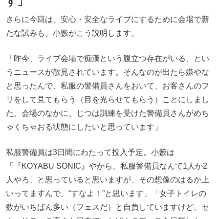
す」
さらに今回は、安心・安全なライブにするために会場で新
たな試みも。小籔がこう説明します。
「昨今、ライブ会場で痴漢という腹立つ存在がいる、とい
うニュースが散見されています。そんなのが出たら嫌やな
と思ったんで、私服の警備員さんをおいて、お客さんのフ
リをして見てもらう（目を光らせてもらう）ことにしまし
た。会場のなかに、じつは訓練を受けた警備員さんがめち
ゃくちゃおる状態にしたいと思っています」
私服警備員は3日間にわたって投入予定。小籔は
「『KOYABU SONIC』やから、私服警備員なんて1人か2
人やろ、と思っていると思いますが、その想像のはるか上
いってますんで、“すなよ！”と思います」「女子トイレの
数がいちばん多い（フェスだ）と自負していますけど、セ