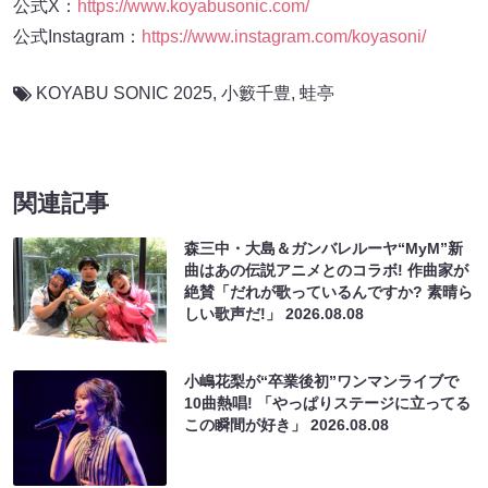
公式X：
https://www.koyabusonic.com/
公式Instagram：
https://www.instagram.com/koyasoni/
KOYABU SONIC 2025
,
小籔千豊
,
蛙亭
関連記事
森三中・大島＆ガンバレルーヤ“MyM”新
曲はあの伝説アニメとのコラボ! 作曲家が
絶賛「だれが歌っているんですか? 素晴ら
しい歌声だ!」
2026.08.08
小嶋花梨が“卒業後初”ワンマンライブで
10曲熱唱! 「やっぱりステージに立ってる
この瞬間が好き」
2026.08.08