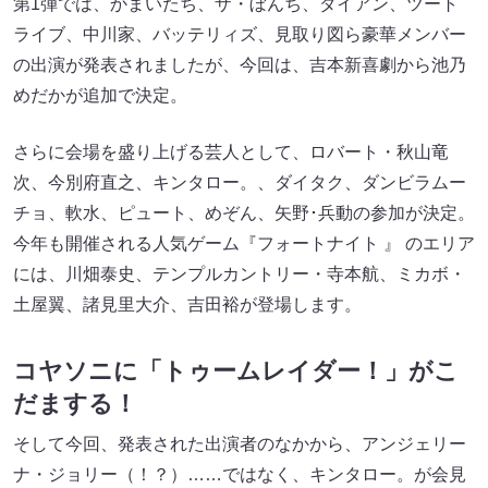
第1弾では、かまいたち、ザ・ぼんち、ダイアン、ツート
ライブ、中川家、バッテリィズ、見取り図ら豪華メンバー
の出演が発表されましたが、今回は、吉本新喜劇から池乃
めだかが追加で決定。
さらに会場を盛り上げる芸人として、ロバート・秋山竜
次、今別府直之、キンタロー。、ダイタク、ダンビラムー
チョ、軟水、ピュート、めぞん、矢野･兵動の参加が決定。
今年も開催される人気ゲーム『フォートナイト 』 のエリア
には、川畑泰史、テンプルカントリー・寺本航、ミカボ・
土屋翼、諸見里大介、吉田裕が登場します。
コヤソニに「トゥームレイダー！」がこ
だまする！
そして今回、発表された出演者のなかから、アンジェリー
ナ・ジョリー（！？）……ではなく、キンタロー。が会見