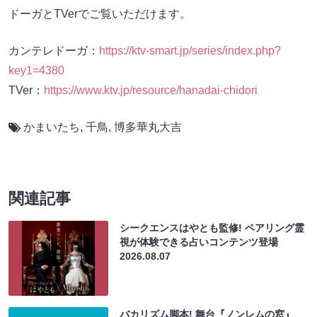
ドーガとTVerでご覧いただけます。
カンテレドーガ：
https://ktv-smart.jp/series/index.php?
key1=4380
TVer：
https://www.ktv.jp/resource/hanadai-chidori
かまいたち
,
千鳥
,
博多華丸大吉
関連記事
シークエンスはやとも監修! ペアリング霊
視が体験できる占いコンテンツ登場
2026.08.07
バカリズム脚本! 舞台『ノンレムの窓』