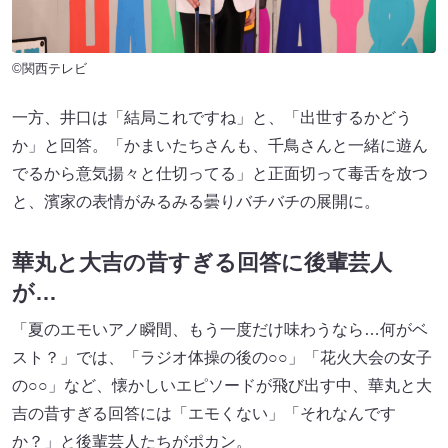
©関西テレビ
一方、井口は「結局これですね」と、「出世するかどう
か」と回答。「かまいたちさんも、千鳥さんと一緒に遊ん
でるから意気揚々と仕切ってる」と正面切って毒舌を放つ
と、濱家の表情がみるみる曇りバチバチの展開に。
華丸と大吉の昔すぎる回答に後輩芸人
が…
「夏のエモいアノ瞬間、もう一度だけ味わうなら…何がベ
スト？」では、「ラジオ体操の後の○○」「花火大会の女子
の○○」など、懐かしいエピソードが飛び出す中、華丸と大
吉の昔すぎる回答には「エモくない」「それなんです
か？」と後輩芸人たちがポカン。