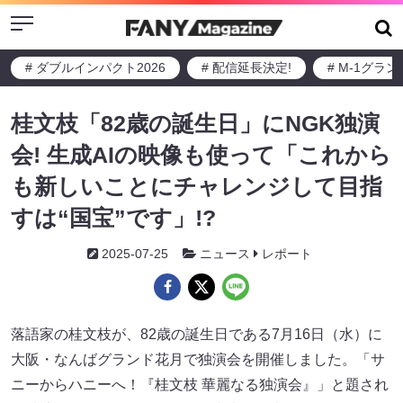
Menu
# ダブルインパクト2026
# 配信延長決定!
# M-1グラ
桂文枝「82歳の誕生日」にNGK独演
会! 生成AIの映像も使って「これから
も新しいことにチャレンジして目指
すは“国宝”です」!?
2025-07-25
ニュース
レポート
落語家の桂文枝が、82歳の誕生日である7月16日（水）に
大阪・なんばグランド花月で独演会を開催しました。「サ
ニーからハニーへ！『桂文枝 華麗なる独演会』」と題され