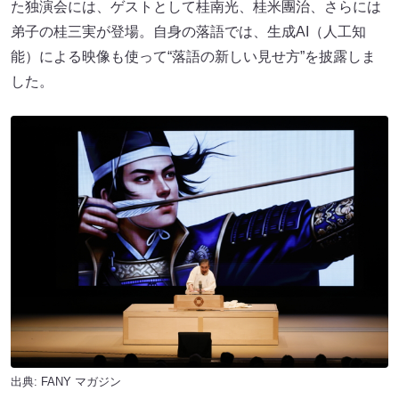
た独演会には、ゲストとして桂南光、桂米團治、さらには
弟子の桂三実が登場。自身の落語では、生成AI（人工知
能）による映像も使って“落語の新しい見せ方”を披露しま
した。
出典:
FANY マガジン