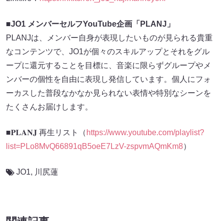
■JO1 メンバーセルフYouTube企画「PLANJ」
PLANJは、メンバー自身が表現したいものが見られる貴重
なコンテンツで、JO1が個々のスキルアップとそれをグル
ープに還元することを目標に、音楽に限らずグループやメ
ンバーの個性を自由に表現し発信しています。個人にフォ
ーカスした普段なかなか見られない表情や特別なシーンを
たくさんお届けします。
■𝐏𝐋𝐀𝐍𝐉 再生リスト（
https://www.youtube.com/playlist?
list=PLo8MvQ66891qB5oeE7LzV-zspvmAQmKm8
）
JO1
,
川尻蓮