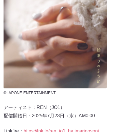
©LAPONE ENTERTAINMENT
アーティスト：REN（JO1）
配信開始日：2025年7月23日（水）AM0:00
Linkfire：
https://lnk.to/ren_jo1_hajimarinoyoni