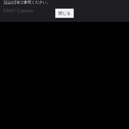
リシー]
をご参照ください。
FANY Mall
FANY Commu
閉じる
法務・規約
プライバシーポリシー
反社会的勢力排除宣言
会社情報
吉本興業株式会社
お問い合わせ
その他
よしもとニュースセンターアーカイブ
©YOSHIMOTO KOGYO, All Rights Reserved.