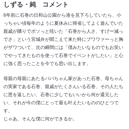
しずる・純 コメント
6年前に石巻の日和山公園から港を見下ろしていたら、小
っちゃい頃毎年のように夏休みに帰省してよく遊んでいた
親戚が隣りでボソっと呟いた「石巻から人さ、すげー減っ
でさ」という宮城弁が聞こえて来た時にブワワァーっと胸
がザワついて、次の瞬間には「僕みたいなものでもお笑い
でやってきたものを使って石巻でイベントがしたい」と心
に強く思ったことを今でも思い出します。
母親の母親にあたるババちゃん家があった石巻、母ちゃん
の実家である石巻、親戚がたくさんいる石巻、その人たち
に恩を返したい、石巻に少しでもいいから何か還元した
い、それが今の僕にとって最も叶えたいもののひとつで
す。
じゃあ、そんな僕に何ができるか。