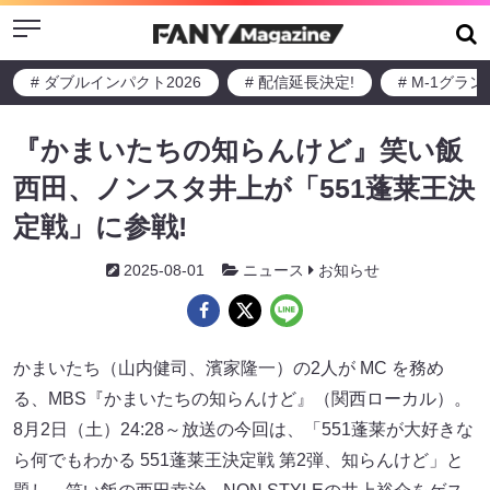
Menu
# ダブルインパクト2026
# 配信延長決定!
# M-1グラ
『かまいたちの知らんけど』笑い飯
西田、ノンスタ井上が「551蓬莱王決
定戦」に参戦!
2025-08-01
ニュース
お知らせ
かまいたち（山内健司、濱家隆一）の2人が MC を務め
る、MBS『かまいたちの知らんけど』（関西ローカル）。
8月2日（土）24:28～放送の今回は、「551蓬莱が大好きな
ら何でもわかる 551蓬莱王決定戦 第2弾、知らんけど」と