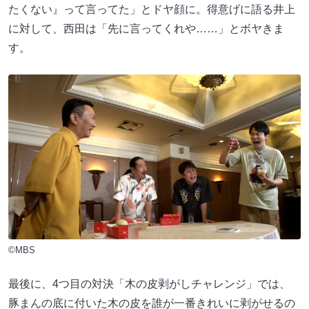
たくない』って言ってた」とドヤ顔に。得意げに語る井上
に対して、西田は「先に言ってくれや……」とボヤきま
す。
©MBS
最後に、4つ目の対決「木の皮剥がしチャレンジ」では、
豚まんの底に付いた木の皮を誰が一番きれいに剥がせるの