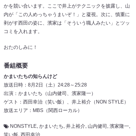
かを競い合います。ここで井上がテクニックを披露し、山
内が「この人めっちゃうまいぞ！」と凝視。次に、慎重に
剥がす西田の姿に、濱家は「そういう職人みたい」とツッ
コミを入れます。
おたのしみに！
番組概要
かまいたちの知らんけど
放送日時：8月2日（土）24:28～25:28
出演：かまいたち（山内健司、濱家隆一）
ゲスト：西田幸治（笑い飯）、井上裕介（NON STYLE）
放送エリア：MBS（関西ローカル）
NONSTYLE
,
かまいたち
,
井上裕介
,
山内健司
,
濱家隆一
,
笑い飯
,
西田幸治