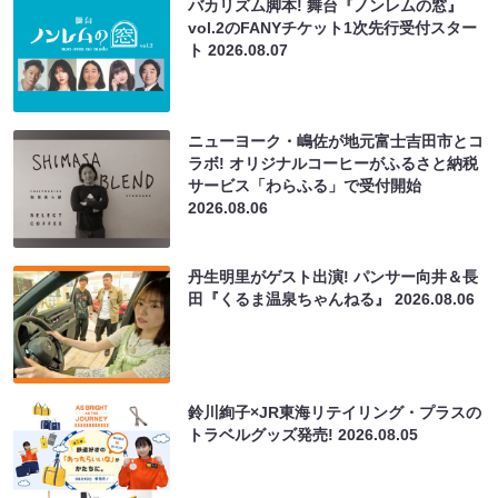
バカリズム脚本! 舞台『ノンレムの窓』
vol.2のFANYチケット1次先行受付スター
ト
2026.08.07
ニューヨーク・嶋佐が地元富士吉田市とコ
ラボ! オリジナルコーヒーがふるさと納税
サービス「わらふる」で受付開始
2026.08.06
丹生明里がゲスト出演! パンサー向井＆長
田『くるま温泉ちゃんねる』
2026.08.06
鈴川絢子×JR東海リテイリング・プラスの
トラベルグッズ発売!
2026.08.05