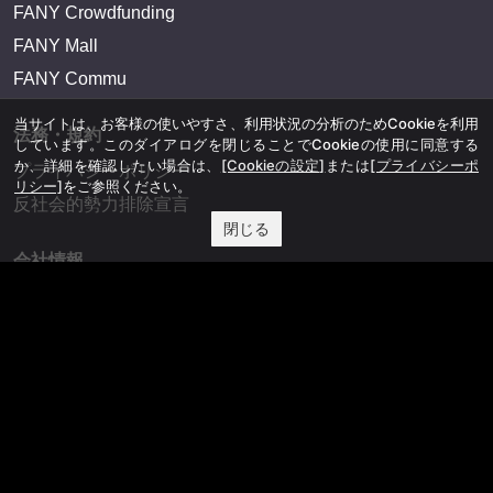
FANY Crowdfunding
FANY Mall
FANY Commu
当サイトは、お客様の使いやすさ、利用状況の分析のためCookieを利用
法務・規約
しています。このダイアログを閉じることでCookieの使用に同意する
か、詳細を確認したい場合は、
[Cookieの設定]
または
[プライバシーポ
プライバシーポリシー
リシー]
をご参照ください。
反社会的勢力排除宣言
閉じる
会社情報
吉本興業株式会社
お問い合わせ
その他
よしもとニュースセンターアーカイブ