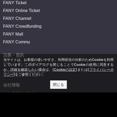
FANY Ticket
FANY Online Ticket
FANY Channel
FANY Crowdfunding
FANY Mall
FANY Commu
法務・規約
当サイトは、お客様の使いやすさ、利用状況の分析のためCookieを利用
プライバシーポリシー
しています。このダイアログを閉じることでCookieの使用に同意する
か、詳細を確認したい場合は、
[Cookieの設定]
または
[プライバシーポ
反社会的勢力排除宣言
リシー]
をご参照ください。
閉じる
会社情報
吉本興業株式会社
お問い合わせ
その他