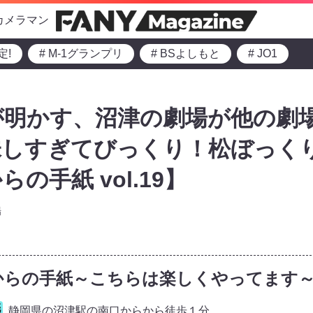
カメラマン
定!
# M-1グランプリ
# BSよしもと
# JO1
が明かす、沼津の劇場が他の劇
味しすぎてびっくり！松ぼっく
の手紙 vol.19】
場
からの手紙～こちらは楽しくやってます
静岡県の沼津駅の南口からから徒歩１分。