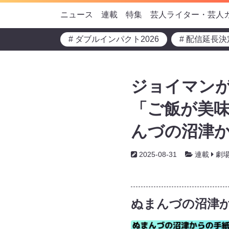
ニュース
連載
特集
芸人ライター・芸人
# ダブルインパクト2026
# 配信延長決
ジョイマン
「ご飯が美
んづの沼津から
2025-08-31
連載
劇
ぬまんづの沼津