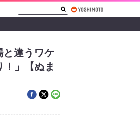
Search Form
Search
場と違うワケ
り！」【ぬま
～