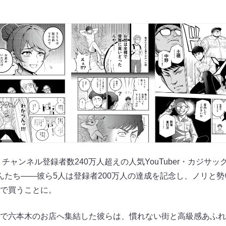
。チャンネル登録者数240万人超えの人気YouTuber・カジサ
んたち――彼ら5人は登録者200万人の達成を記念し、ノリと
で買うことに。
で六本木のお店へ集結した彼らは、慣れない街と高級感あふれ