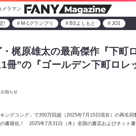
カメラマン
定!
# M-1グランプリ
# BSよしもと
# JO1
グ・梶原雄太の最高傑作『下町
界に1冊”の『ゴールデン下町ロ
お知らせ
毎週キングコング」で350万回超（2025年7月15日現在）の再
の書籍化！ 2025年7月31日（木）全国の書店およびネット