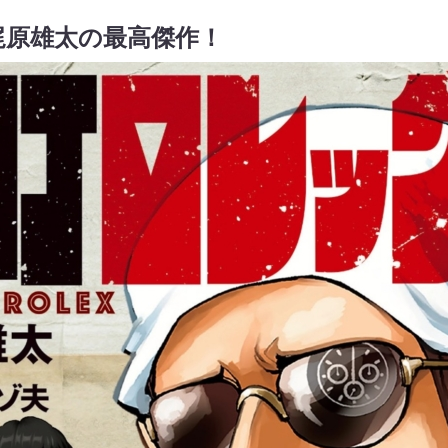
梶原雄太の最高傑作！