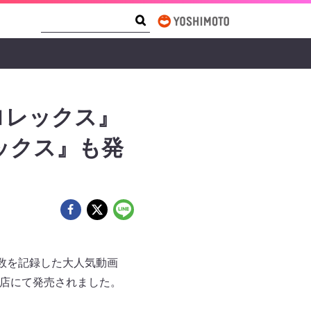
Search Form
Search
ロレックス』
レックス』も発
生回数を記録した大人気動画
書店にて発売されました。