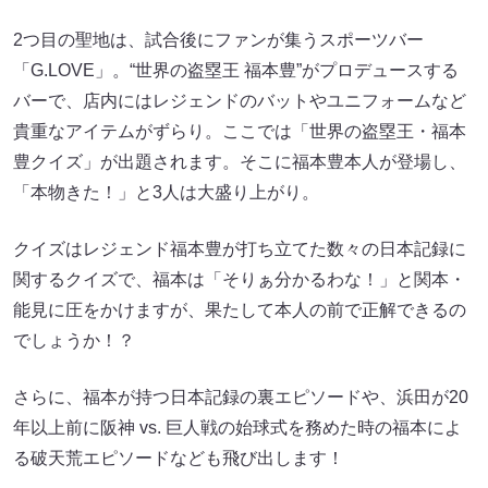
2つ目の聖地は、試合後にファンが集うスポーツバー
「G.LOVE」。“世界の盗塁王 福本豊”がプロデュースする
バーで、店内にはレジェンドのバットやユニフォームなど
貴重なアイテムがずらり。ここでは「世界の盗塁王・福本
豊クイズ」が出題されます。そこに福本豊本人が登場し、
「本物きた！」と3人は大盛り上がり。
クイズはレジェンド福本豊が打ち立てた数々の日本記録に
関するクイズで、福本は「そりぁ分かるわな！」と関本・
能見に圧をかけますが、果たして本人の前で正解できるの
でしょうか！？
さらに、福本が持つ日本記録の裏エピソードや、浜田が20
年以上前に阪神 vs. 巨人戦の始球式を務めた時の福本によ
る破天荒エピソードなども飛び出します！