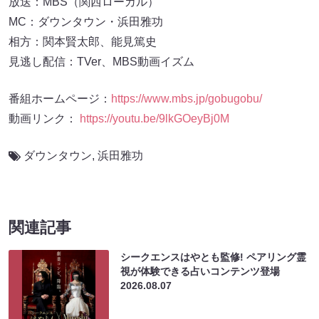
放送：MBS（関西ローカル）
MC：ダウンタウン・浜田雅功
相方：関本賢太郎、能見篤史
見逃し配信：TVer、MBS動画イズム
番組ホームページ：
https://www.mbs.jp/gobugobu/
動画リンク：
https://youtu.be/9lkGOeyBj0M
ダウンタウン
,
浜田雅功
関連記事
シークエンスはやとも監修! ペアリング霊
視が体験できる占いコンテンツ登場
2026.08.07