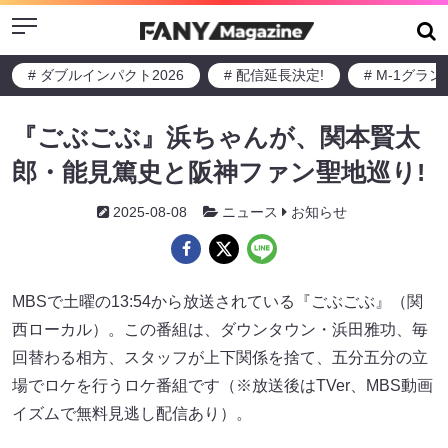
Menu
# ダブルインパクト2026
# 配信延長決定!
# M-1グラ
『ごぶごぶ』浜ちゃんが、関本賢太
郎・能見篤史と阪神ファン聖地巡り!
2025-08-08
ニュース
お知らせ
MBSで土曜の13:54から放送されている『ごぶごぶ』（関
西ローカル）。この番組は、ダウンタウン・浜田雅功、毎
回替わる相方、スタッフが上下関係を捨て、五分五分の立
場でロケを行うロケ番組です（※放送後はTVer、MBS動画
イズムで無料見逃し配信あり）。