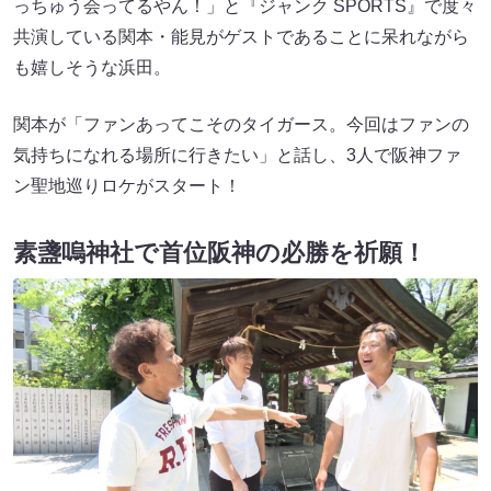
っちゅう会ってるやん！」と『ジャンク SPORTS』で度々
共演している関本・能見がゲストであることに呆れながら
も嬉しそうな浜田。
関本が「ファンあってこそのタイガース。今回はファンの
気持ちになれる場所に行きたい」と話し、3人で阪神ファ
ン聖地巡りロケがスタート！
素盞嗚神社で首位阪神の必勝を祈願！