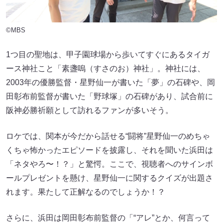
©MBS
1つ目の聖地は、甲子園球場から歩いてすぐにあるタイガ
ース神社こと「素盞嗚（すさのお）神社」。神社には、
2003年の優勝監督・星野仙一が書いた「夢」の石碑や、岡
田彰布前監督が書いた「野球塚」の石碑があり、試合前に
阪神必勝祈願として訪れるファンが多いそう。
ロケでは、関本が今だから話せる“闘将”星野仙一のめちゃ
くちゃ怖かったエピソードを披露し、それを聞いた浜田は
「ネタやろ〜！？」と驚愕。ここで、視聴者へのサインボ
ールプレゼントを懸け、星野仙一に関するクイズが出題さ
れます。果たして正解なるのでしょうか！？
さらに、浜田は岡田彰布前監督の「“アレ”とか、何言って