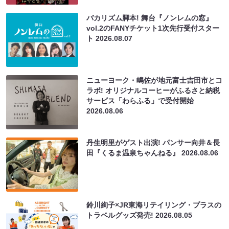
バカリズム脚本! 舞台『ノンレムの窓』
vol.2のFANYチケット1次先行受付スター
ト
2026.08.07
ニューヨーク・嶋佐が地元富士吉田市とコ
ラボ! オリジナルコーヒーがふるさと納税
サービス「わらふる」で受付開始
2026.08.06
丹生明里がゲスト出演! パンサー向井＆長
田『くるま温泉ちゃんねる』
2026.08.06
鈴川絢子×JR東海リテイリング・プラスの
トラベルグッズ発売!
2026.08.05