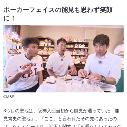
ポーカーフェイスの能見も思わず笑顔
に！
©MBS
3つ目の聖地は、阪神入団当初から能見が通っていた「能
見篤史の聖地」。「ここ」と言われたその先にあったの
は、なんとケーキ店。浜田と関本は「可愛らしいキャラク