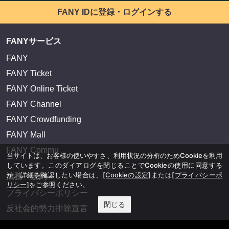
FANY IDに登録・ログインする
FANYサービス
FANY
FANY Ticket
FANY Online Ticket
FANY Channel
FANY Crowdfunding
FANY Mall
FANY Commu
当サイトは、お客様の使いやすさ、利用状況の分析のためCookieを利用
しています。このダイアログを閉じることでCookieの使用に同意する
か、詳細を確認したい場合は、
[Cookieの設定]
または
[プライバシーポ
法務・規約
リシー]
をご参照ください。
プライバシーポリシー
閉じる
反社会的勢力排除宣言