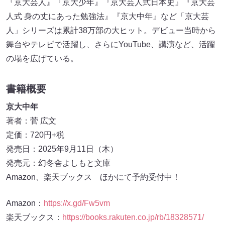
『京大芸人』『京大少年』『京大芸人式日本史』『京大芸
人式 身の丈にあった勉強法』『京大中年』など「京大芸
人」シリーズは累計38万部の大ヒット。デビュー当時から
舞台やテレビで活躍し、さらにYouTube、講演など、活躍
の場を広げている。
書籍概要
京大中年
著者：菅 広文
定価：720円+税
発売日：2025年9月11日（木）
発売元：幻冬舎よしもと文庫
Amazon、楽天ブックス ほかにて予約受付中！
Amazon：
https://x.gd/Fw5vm
楽天ブックス：
https://books.rakuten.co.jp/rb/18328571/