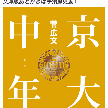
文庫版あとがきは宇治原史規！