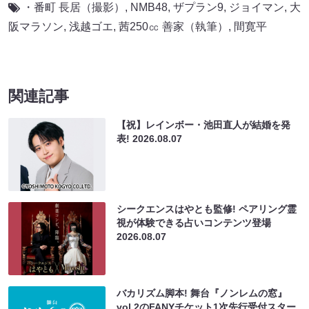
・番町 長居（撮影）
,
NMB48
,
ザプラン9
,
ジョイマン
,
大
阪マラソン
,
浅越ゴエ
,
茜250㏄ 善家（執筆）
,
間寛平
関連記事
【祝】レインボー・池田直人が結婚を発
表!
2026.08.07
シークエンスはやとも監修! ペアリング霊
視が体験できる占いコンテンツ登場
2026.08.07
バカリズム脚本! 舞台『ノンレムの窓』
vol.2のFANYチケット1次先行受付スター