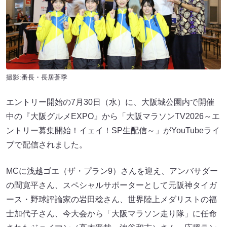
撮影:番長・長居蒼季
エントリー開始の7月30日（水）に、大阪城公園内で開催
中の『大阪グルメEXPO』から「大阪マラソンTV2026～エ
ントリー募集開始！イェイ！SP生配信～」がYouTubeライ
ブで配信されました。
MCに浅越ゴエ（ザ・プラン9）さんを迎え、アンバサダー
の間寛平さん、スペシャルサポーターとして元阪神タイガ
ース・野球評論家の岩田稔さん、世界陸上メダリストの福
士加代子さん、今大会から「大阪マラソン走り隊」に任命