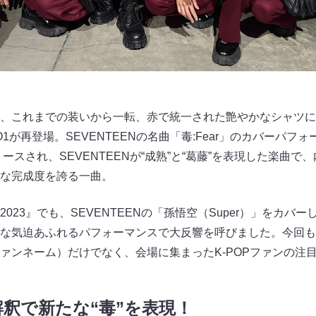
、これまでの装いから一転、赤で統一された艶やかなシャツに
1が再登場。SEVENTEENの名曲「毒:Fear」のカバーパフ
リースされ、SEVENTEENが“成熟”と“葛藤”を表現した楽曲
な完成度を誇る一曲。
LA 2023』でも、SEVENTEENの「孫悟空（Super）」をカ
な気迫あふれるパフォーマンスで大反響を呼びました。今回もJO1
ファンネーム）だけでなく、会場に集まったK-POPファンの注
釈で新たな“毒”を表現！