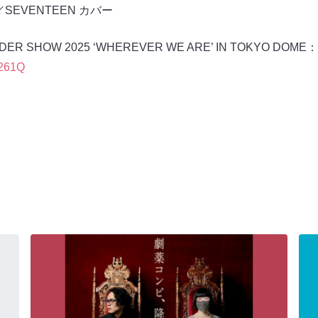
ar／SEVENTEEN カバー
JO1DER SHOW 2025 ‘WHEREVER WE ARE’ IN TOKYO DOME：
W261Q