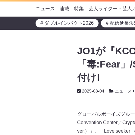
ニュース
連載
特集
芸人ライター・芸人
# ダブルインパクト2026
# 配信延長決
JO1が『KCO
「毒:Fear
付け!
2025-08-04
ニュース
グローバルボーイズグルー
Convention Center／C
ver.）」、「Love see