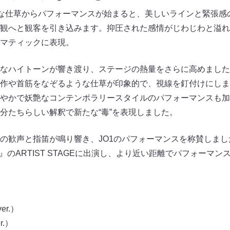
うな仕草からパフォーマンスが始まると、美しいラインと緊張感
観へと観客を引き込みます。抑圧された感情がじわじわと溢れ
マティックに表現。
なハイトーンが響き渡り、ステージの熱量をさらに高めました
作や首筋をなぞるような仕草が印象的で、視線を釘付けにしま
やかで妖艶なコンテンポラリースタイルのパフォーマンスも加
分たちらしい解釈で新たな“毒”を表現しました。
の歓声と指笛が鳴り響き、JO1のパフォーマンスを称賛しました
025』のARTIST STAGEに出演し、より近い距離でパフォーマ
ver.）
er.）