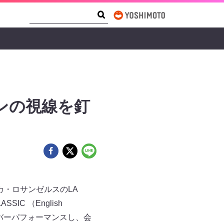
Search Form
Search
ファンの視線を釘
カ・ロサンゼルスのLA
SSIC （English
r」をカバーパフォーマンスし、会