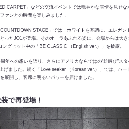
「RED CARPET」などの交流イベントでは穏やかな表情を見せ
ファンとの時間を楽しみました。
COUNTDOWN STAGE」では、ホワイトを基調に、エレガ
とったJO1が登場。そのオーラあふれる姿に、会場からは大
ヒット中の「BE CLASSIC （English ver.）」を披露。
5周年への想いを語り、さらにアメリカならではの“雄叫び”ス
ました。続く「Love seeker （Korean ver.）」では
を展開し、客席に明るいパワーを届けました。
衣装で再登場！