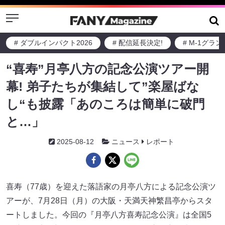
Menu
喜寿（77歳）を迎えた落語家の月亭八方による記念公演ツ
# ダブルインパクト2026
# 配信延長決定!
# M-1グラ
アーが、7月28日（月）の大阪・天満天神繁昌亭からスタ
ートしました。今回の『月亭八方喜寿記念公演』は全国5
公演を予定。初日となったこの日は『月亭八方の山あり谷
あり楽屋あり～60年の浮世話～』と題して、落語だけでな
く人気公演『八方の楽屋ばなし』の要素も盛り込んで、集
まった観客を喜ばせました。