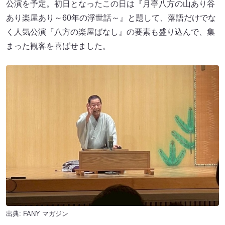
出典:
FANY マガジン
「元気に産んでくれた母親に感謝しま
す」
公演冒頭、八方は「77歳になってしまいました。仕方がな
いですね」と、とぼけた口調で切り出して笑わせます。
「喜寿とは、もともと“77歳まで生かせていただきました。
皆さまのおかげです”と、まわりの人にお礼を伝えるものだ
そうで、本来ならば入場無料、手土産もお渡ししなければ
なりません。でも、それでは皆さまが手ぶらではダメだろ
うとなりますので、ここはひとつ“相殺”で」