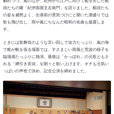
出典:
FANY マガジン
次回は9月21日（日）、大阪・朝日生命ホールで開催。人
間国宝の浪曲師・京山幸枝若と、八方の義理の息子であり
長唄の今藤政之祐を迎えます。その後も趣向を凝らして神
戸、東京、大阪で上演予定です。