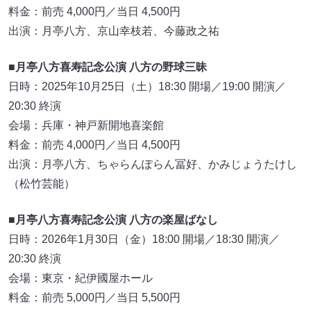
■月亭八方喜寿記念公演 八方の楽屋ばなし
日時：2026年1月30日（金）18:00 開場／18:30 開演／
20:30 終演
会場：東京・紀伊國屋ホール
料金：前売 5,000円／当日 5,500円
出演：月亭八方、今田耕司、小川菜摘、ガクテンソク
一般発売：8月17日（日）10:00
■月亭八方喜寿記念公演 八方のおねだり寄席
日時：2026年2月 18:00 開場／18:30 開演／20:30 終演
会場：大阪
料金：前売 4,000円／当日 4,500円
出演：月亭八方、他
※チケット発売情報は後日発表
FANYチケット：
https://ticket.fany.lol/search/event?
keywords=%E6%9C%88%E4%BA%AD%E5%85%AB%E6%9