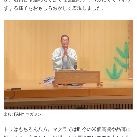
出典:
FANY マガジン
トリはもちろん八方。マクラでは昨今の米価高騰や品薄に
触れつつ、嵐のなか、紀州から江戸に向けて船を出した船
頭たちの噺「紀伊国屋文左衛門」を語りました。船頭たち
の姿を威勢よく、出港前の景気づけにと開いた酒盛りでは
歌も飛び出し、雨や嵐にちなんだ昭和の名曲も披露しま
す。
ときには歌舞伎のような言い回しで迫力たっぷり、嵐の海
で船が帆を張る場面では、すさまじい雨風と荒波の様子を
臨場感たっぷりに熱演。最後は「かっぽれ」の元歌ともさ
れる「網引き音頭」を朗々と歌い上げます。オチも元気い
っぱいの声色で決め、記念公演を締めました。