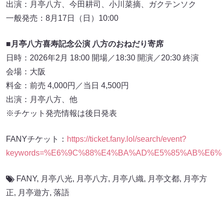
FANY
,
月亭八光
,
月亭八方
,
月亭八織
,
月亭文都
,
月亭方
正
,
月亭遊方
,
落語
関連記事
ニューヨーク・嶋佐が地元富士吉田市とコ
ラボ! オリジナルコーヒーがふるさと納税
サービス「わらふる」で受付開始
2026.08.06
丹生明里がゲスト出演! パンサー向井＆長
田『くるま温泉ちゃんねる』
2026.08.06