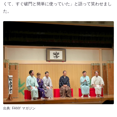
出典:
FANY マガジン
トリの八方は「紀伊国屋文左衛門」を口演
その後は、孫弟子たちも舞台に集合。花束とケーキでお祝
いすると、中入り後は八光からスタートです。
八方の息子である八光は、「喜寿をお祝いしてもらって本
人も幸せやと思います」としみじみ話し、「うちは誕生日
を祝う習慣がなかった」と子ども時代を振り返りました。
そのままネタの世界へと引き込み、「秘伝書」を口演。現
代的な話題も取り入れつつ、怪しげな本を買われた庶民の
リアクションを表情豊かに演じました。