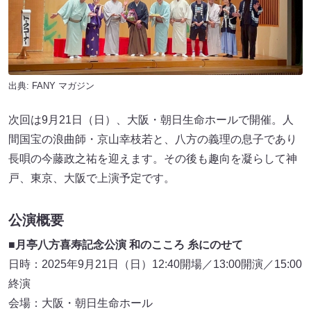
公演概要
■月亭八方喜寿記念公演 和のこころ 糸にのせて
日時：2025年9月21日（日）12:40開場／13:00開演／15:00
終演
会場：大阪・朝日生命ホール
料金：前売 4,000円／当日 4,500円
出演：月亭八方、京山幸枝若、今藤政之祐
■月亭八方喜寿記念公演 八方の野球三昧
日時：2025年10月25日（土）18:30 開場／19:00 開演／
20:30 終演
会場：兵庫・神戸新開地喜楽館
料金：前売 4,000円／当日 4,500円
出演：月亭八方、ちゃらんぽらん冨好、かみじょうたけし
（松竹芸能）