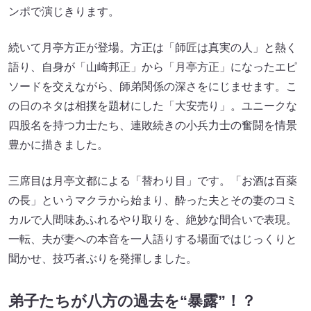
カルで人間味あふれるやり取りを、絶妙な間合いで表現。
一転、夫が妻への本音を一人語りする場面ではじっくりと
聞かせ、技巧者ぶりを発揮しました。
弟子たちが八方の過去を“暴露”！？
八方を囲んだ一門によるトークコーナーでは、月亭遊方、
文都、月亭八光、方正、八織が勢ぞろい。爆笑の思い出話
に花を咲かせつつ、八方の優しさを感じる弟子たちの思い
なども飛び出しました。
筆頭弟子の遊方が「月亭返上事件」の真相を明かす一幕
も。遊方は、八方に“月亭”の名を返し、約4年間『T-遊方』
を名乗っていた時期がありました。「最後は師匠の奥さん
に泣きついて、桂文福師匠のはからいで月亭を取り戻しま
した」と遊方。当時は緊迫した状況もあったようですが、
八方は「じわっと覚えてるわ～」と穏やかな笑みを浮かべ