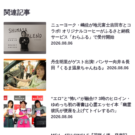
“エロ”と“怖い”が融合!? 3時のヒロイン・
ゆめっち初の著書は心霊エッセイ本「幽霊
彼氏が便座を上げてトイレするの」
2026.08.06
ME:I、4TH SINGLE『花咲く道』発売記
念スペシャルイベントを開催! 初の試みと
なる「花咲く道」Cheering Guide収録会
などを実施!
2026.08.06
【密着】分刻みのスケジュールで広島を駆
け抜ける! レイザーラモン「笑う錯覚展」
1日PR大使の全貌を大公開!
2026.08.06
COWCOWが今年も恒例の全国ツアー開
催! 続くチケット完売に自信「“売れてい
る後輩、見とけよ”という感じです
（笑）」
2026.08.06