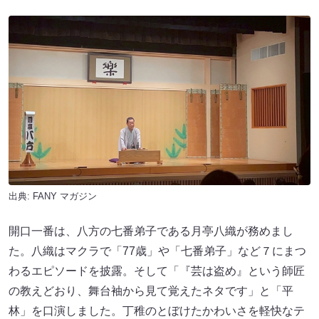
開口一番は、八方の七番弟子である月亭八織が務めまし
た。八織はマクラで「77歳」や「七番弟子」など７にまつ
わるエピソードを披露。そして「『芸は盗め』という師匠
の教えどおり、舞台袖から見て覚えたネタです」と「平
林」を口演しました。丁稚のとぼけたかわいさを軽快なテ
ンポで演じきります。
続いて月亭方正が登場。方正は「師匠は真実の人」と熱く
語り、自身が「山崎邦正」から「月亭方正」になったエピ
ソードを交えながら、師弟関係の深さをにじませます。こ
の日のネタは相撲を題材にした「大安売り」。ユニークな
四股名を持つ力士たち、連敗続きの小兵力士の奮闘を情景
豊かに描きました。
三席目は月亭文都による「替わり目」です。「お酒は百薬
の長」というマクラから始まり、酔った夫とその妻のコミ