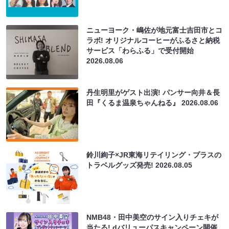
ニューヨーク・嶋佐が地元富士吉田市とコ
ラボ! オリジナルコーヒーがふるさと納税
サービス「わらふる」で受付開始
2026.08.06
丹生明里がゲスト出演! パンサー向井＆長
田『くるま温泉ちゃんねる』
2026.08.06
鈴川絢子×JR東海リテイリング・プラスの
トラベルグッズ発売!
2026.08.05
NMB48・田中美空のサイン入りチェキが
当たる! dバリューパスキャンペーン開催