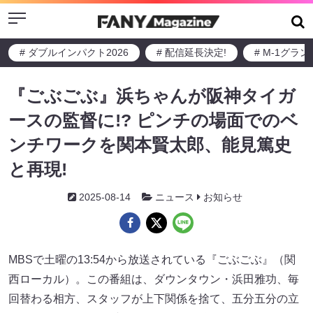
Menu
# ダブルインパクト2026
# 配信延長決定!
# M-1グラ
『ごぶごぶ』浜ちゃんが阪神タイガ
ースの監督に!? ピンチの場面でのベ
ンチワークを関本賢太郎、能見篤史
と再現!
2025-08-14
ニュース
お知らせ
MBSで土曜の13:54から放送されている『ごぶごぶ』（関
西ローカル）。この番組は、ダウンタウン・浜田雅功、毎
回替わる相方、スタッフが上下関係を捨て、五分五分の立