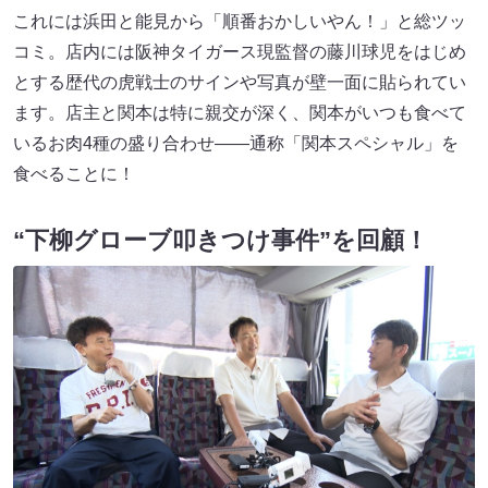
これには浜田と能見から「順番おかしいやん！」と総ツッ
コミ。店内には阪神タイガース現監督の藤川球児をはじめ
とする歴代の虎戦士のサインや写真が壁一面に貼られてい
ます。店主と関本は特に親交が深く、関本がいつも食べて
いるお肉4種の盛り合わせ――通称「関本スペシャル」を
食べることに！
“下柳グローブ叩きつけ事件”を回顧！