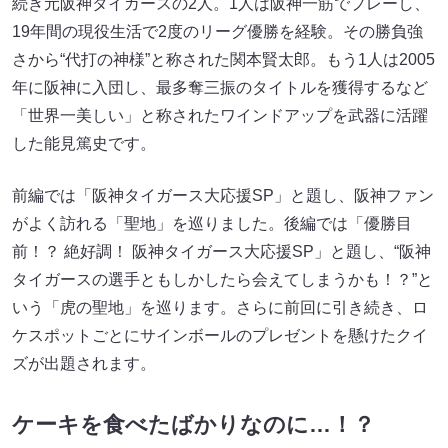
続き元阪神タイガースの2人。1人は阪神一筋でプレーし、
19年間の現役生活で2度のリーグ優勝を経験。その勝負強
さから“代打の神様”と称された関本賢太郎。もう1人は2005
年に阪神に入団し、最多奪三振のタイトルを獲得するなど
「世界一美しい」と称されたワインドアップを武器に活躍
した能見篤史です。
前編では「阪神タイガース大応援SP」と題し、阪神ファン
がよく訪れる「聖地」を巡りました。後編では「優勝目
前！？ 絶好調！ 阪神タイガース大応援SP」と題し、“阪神
タイガースの選手ともしかしたら会えてしまうかも！？”と
いう「虎の聖地」を巡ります。さらに前回に引き続き、ロ
ケスポットごとにサインボールのプレゼントを懸けたクイ
ズが出題されます。
ケーキを食べたばかりなのに…！？