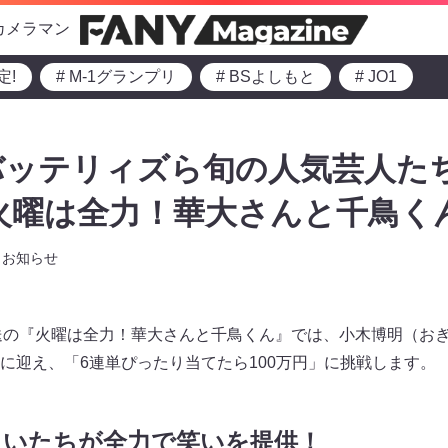
カメラマン
定!
# M-1グランプリ
# BSよしもと
# JO1
バッテリィズら旬の人気芸人た
火曜は全力！華大さんと千鳥く
お知らせ
0～放送の『火曜は全力！華大さんと千鳥くん』では、小木博明（お
に迎え、「6連単ぴったり当てたら100万円」に挑戦します。
まいたちが全力で笑いを提供！