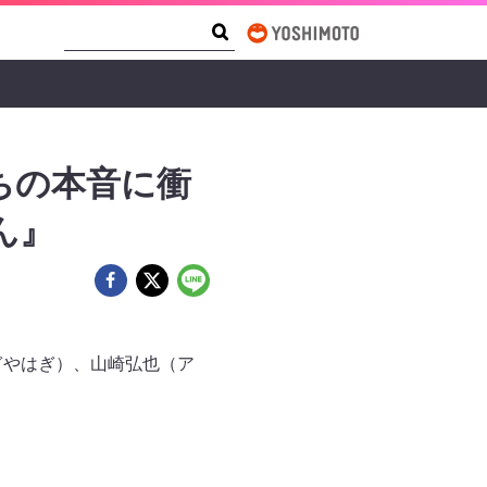
Search Form
Search
ちの本音に衝
ん』
ぎやはぎ）、山崎弘也（ア