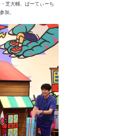
ー・芝大輔、ぱーてぃーち
が参加。