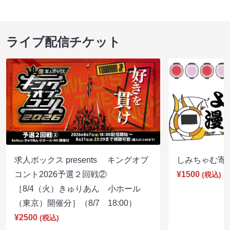
ライブ配信チケット
求人ボックス presents キングオブ
しみちゃむ寄席（
コント2026予選２回戦②
¥1500
(税込)
［8/4（火）きゅりあん 小ホール
（東京）開催分］（8/7 18:00）
¥2500
(税込)