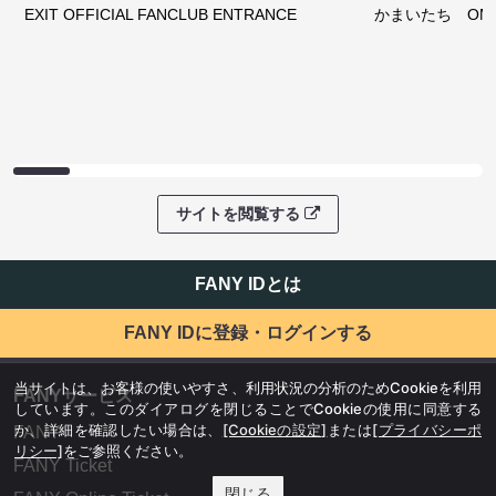
EXIT OFFICIAL FANCLUB ENTRANCE
かまいたち OMA
サイトを閲覧する
FANY IDとは
FANY IDに登録・ログインする
当サイトは、お客様の使いやすさ、利用状況の分析のためCookieを利用
FANYサービス
しています。このダイアログを閉じることでCookieの使用に同意する
か、詳細を確認したい場合は、
[Cookieの設定]
または
[プライバシーポ
FANY
リシー]
をご参照ください。
FANY Ticket
閉じる