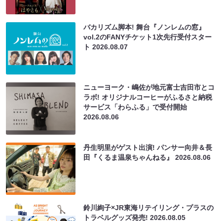
バカリズム脚本! 舞台『ノンレムの窓』
vol.2のFANYチケット1次先行受付スター
ト
2026.08.07
ニューヨーク・嶋佐が地元富士吉田市とコ
ラボ! オリジナルコーヒーがふるさと納税
サービス「わらふる」で受付開始
2026.08.06
丹生明里がゲスト出演! パンサー向井＆長
田『くるま温泉ちゃんねる』
2026.08.06
鈴川絢子×JR東海リテイリング・プラスの
トラベルグッズ発売!
2026.08.05