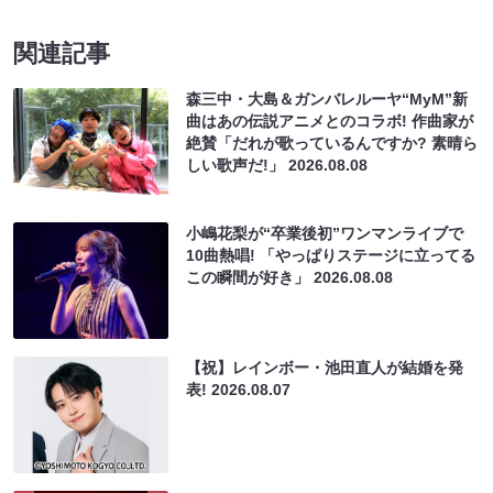
関連記事
森三中・大島＆ガンバレルーヤ“MyM”新
曲はあの伝説アニメとのコラボ! 作曲家が
絶賛「だれが歌っているんですか? 素晴ら
しい歌声だ!」
2026.08.08
小嶋花梨が“卒業後初”ワンマンライブで
10曲熱唱! 「やっぱりステージに立ってる
この瞬間が好き」
2026.08.08
【祝】レインボー・池田直人が結婚を発
表!
2026.08.07