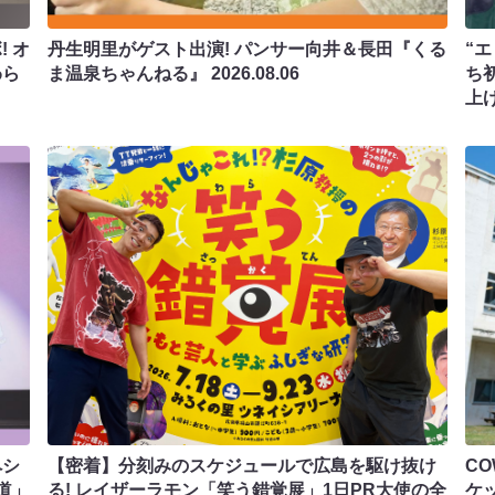
 オ
丹生明里がゲスト出演! パンサー向井＆長田『くる
“エ
わら
ま温泉ちゃんねる』
2026.08.06
ち
上
ペシ
【密着】分刻みのスケジュールで広島を駆け抜け
C
道」
る! レイザーラモン「笑う錯覚展」1日PR大使の全
ケ