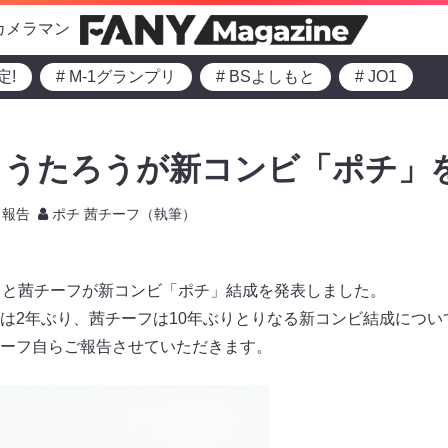
カメラマン
定!
# M-1グランプリ
# BSよしもと
# JO1
うたろうが新コンビ「ポチ」を
報告
ポチ 茜チーフ（執筆）
うと茜チーフが新コンビ「ポチ」結成を発表しました。
は2年ぶり、茜チーフは10年ぶりとりなる新コンビ結成につい
ーフ自らご報告させていただきます。