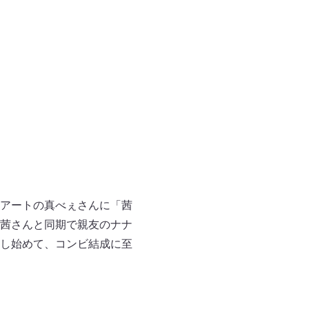
アートの真べぇさんに「茜
茜さんと同期で親友のナナ
し始めて、コンビ結成に至