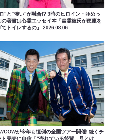
ロ”と“怖い”が融合!? 3時のヒロイン・ゆめっ
初の著書は心霊エッセイ本「幽霊彼氏が便座を
げてトイレするの」
2026.08.06
OWCOWが今年も恒例の全国ツアー開催! 続くチ
ット完売に自信「“売れている後輩、見とけ