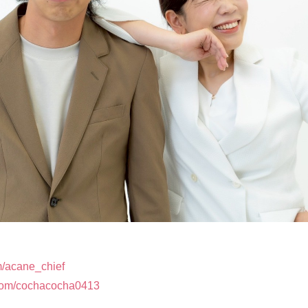
om/acane_chief
.com/cochacocha0413