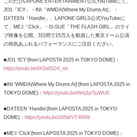
このたびLAPONE ENTERTAINMENT公式YouTubeにて、
JO1「ICY」・INI「WMDA(Where My Drums At)」・
DXTEEN「Handle」、LAPONE GIRLS公式YouTubeに
て、ME:I「Click」・IS:SUE「THE FLASH GIRL」のライ
ブ映像を公開。3日間で15万人を動員した東京ドーム公演
の熱気あふれるパフォーマンスにご注目ください。
■JO1 ‘ICY'(from LAPOSTA 2025 in TOKYO DOME)：
https://youtu.be/lXSwf1D4_no
■INI ‘WMDA(Where My Drums At)'(from LAPOSTA 2025 in
TOKYO DOME)：
https://youtu.be/Wrq1p7juWU0
■DXTEEN ‘Handle'(from LAPOSTA 2025 in TOKYO
DOME)：
https://youtu.be/z05drVT-RRM
■ME:I ‘Click'(from LAPOSTA 2025 in TOKYO DOME)：