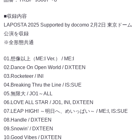
■収録内容
LAPOSTA 2025 Supported by docomo 2月2日 東京ドーム
公演を収録
※全形態共通
01.想像以上（ME:I Ver.） / ME:I
02.Dance On Open World / DXTEEN
03.Rocketeer / INI
04.Breaking Thru the Line / IS:SUE
05.無限大 / JO1～ALL
06.LOVE ALL STAR / JO1, INI, DXTEEN
07.LEAP HIGH! ～明日へ、めいっぱい～ / ME:I, IS:SUE
08.Handle / DXTEEN
09.Snowin’ / DXTEEN
10.Good Vibes / DXTEEN