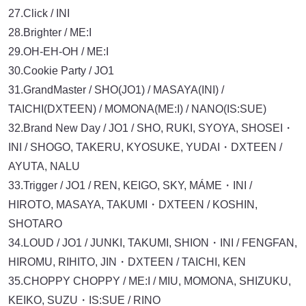
27.Click / INI
28.Brighter / ME:I
29.OH-EH-OH / ME:I
30.Cookie Party / JO1
31.GrandMaster / SHO(JO1) / MASAYA(INI) /
TAICHI(DXTEEN) / MOMONA(ME:I) / NANO(IS:SUE)
32.Brand New Day / JO1 / SHO, RUKI, SYOYA, SHOSEI・
INI / SHOGO, TAKERU, KYOSUKE, YUDAI・DXTEEN /
AYUTA, NALU
33.Trigger / JO1 / REN, KEIGO, SKY, MÁME・INI /
HIROTO, MASAYA, TAKUMI・DXTEEN / KOSHIN,
SHOTARO
34.LOUD / JO1 / JUNKI, TAKUMI, SHION・INI / FENGFAN,
HIROMU, RIHITO, JIN・DXTEEN / TAICHI, KEN
35.CHOPPY CHOPPY / ME:I / MIU, MOMONA, SHIZUKU,
KEIKO, SUZU・IS:SUE / RINO