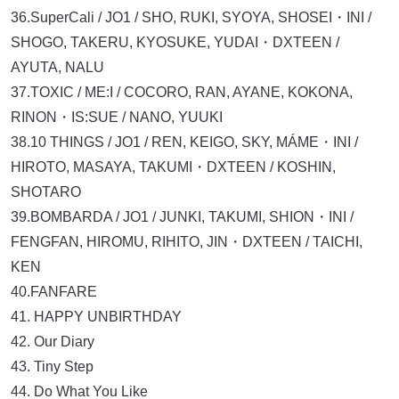
36.SuperCali / JO1 / SHO, RUKI, SYOYA, SHOSEI・INI /
SHOGO, TAKERU, KYOSUKE, YUDAI・DXTEEN /
AYUTA, NALU
37.TOXIC / ME:I / COCORO, RAN, AYANE, KOKONA,
RINON・IS:SUE / NANO, YUUKI
38.10 THINGS / JO1 / REN, KEIGO, SKY, MÁME・INI /
HIROTO, MASAYA, TAKUMI・DXTEEN / KOSHIN,
SHOTARO
39.BOMBARDA / JO1 / JUNKI, TAKUMI, SHION・INI /
FENGFAN, HIROMU, RIHITO, JIN・DXTEEN / TAICHI,
KEN
40.FANFARE
41. HAPPY UNBIRTHDAY
42. Our Diary
43. Tiny Step
44. Do What You Like