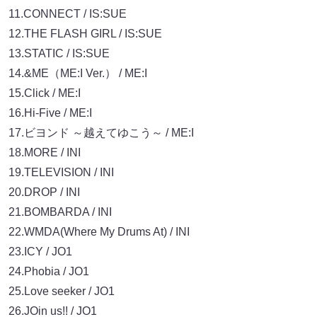
11.CONNECT / IS:SUE
12.THE FLASH GIRL / IS:SUE
13.STATIC / IS:SUE
14.&ME（ME:I Ver.） / ME:I
15.Click / ME:I
16.Hi-Five / ME:I
17.ビヨンド ～越えてゆこう～ / ME:I
18.MORE / INI
19.TELEVISION / INI
20.DROP / INI
21.BOMBARDA / INI
22.WMDA(Where My Drums At) / INI
23.ICY / JO1
24.Phobia / JO1
25.Love seeker / JO1
26.JOin us!! / JO1