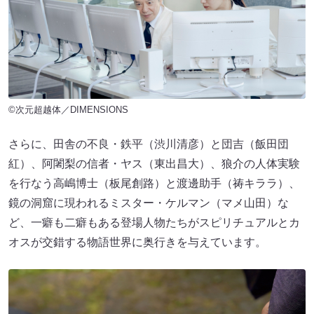
©次元超越体／DIMENSIONS
さらに、田舎の不良・鉄平（渋川清彦）と団吉（飯田団
紅）、阿闍梨の信者・ヤス（東出昌大）、狼介の人体実験
を行なう高嶋博士（板尾創路）と渡邊助手（祷キララ）、
鏡の洞窟に現われるミスター・ケルマン（マメ山田）な
ど、一癖も二癖もある登場人物たちがスピリチュアルとカ
オスが交錯する物語世界に奥行きを与えています。