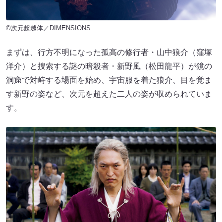
©次元超越体／DIMENSIONS
まずは、行方不明になった孤高の修行者・山中狼介（窪塚
洋介）と捜索する謎の暗殺者・新野風（松田龍平）が鏡の
洞窟で対峙する場面を始め、宇宙服を着た狼介、目を覚ま
す新野の姿など、次元を超えた二人の姿が収められていま
す。