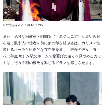
©次元超越体／DIMENSIONS
また、危険な宗教家・阿闍梨（千原ジュニア）が赤い袈裟
を着て数十人の信者を前に狼の印を結ぶ姿は、カリスマ性
溢れるオーラと圧倒的な存在感を放ち、狼介の彼女・野々
花（芋生 悠）が駅のホームで物憂げに遠くを見つめるカッ
トは、行方不明の彼氏を案じるドラマを感じさせます。