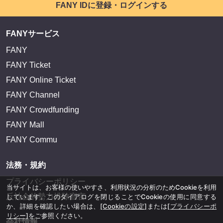
FANY IDに登録・ログインする
FANYサービス
FANY
FANY Ticket
FANY Online Ticket
FANY Channel
FANY Crowdfunding
FANY Mall
FANY Commu
法務・規約
プライバシーポリシー
当サイトは、お客様の使いやすさ、利用状況の分析のためCookieを利用
反社会的勢力排除宣言
しています。このダイアログを閉じることでCookieの使用に同意する
か、詳細を確認したい場合は、
[Cookieの設定]
または
[プライバシーポ
リシー]
をご参照ください。
会社情報