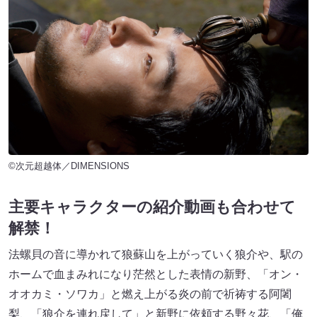
©次元超越体／DIMENSIONS
主要キャラクターの紹介動画も合わせて
解禁！
法螺貝の音に導かれて狼蘇山を上がっていく狼介や、駅の
ホームで血まみれになり茫然とした表情の新野、「オン・
オオカミ・ソワカ」と燃え上がる炎の前で祈祷する阿闍
梨、「狼介を連れ戻して」と新野に依頼する野々花、「俺