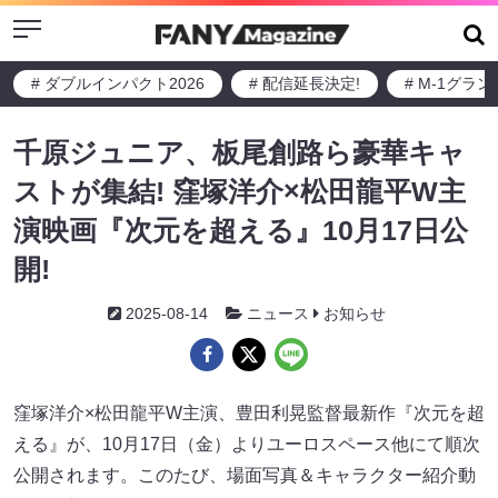
Menu
# ダブルインパクト2026
# 配信延長決定!
# M-1グラ
千原ジュニア、板尾創路ら豪華キャ
ストが集結! 窪塚洋介×松田龍平W主
演映画『次元を超える』10月17日公
開!
2025-08-14
ニュース
お知らせ
窪塚洋介×松田龍平W主演、豊田利晃監督最新作『次元を超
える』が、10月17日（金）よりユーロスペース他にて順次
公開されます。このたび、場面写真＆キャラクター紹介動