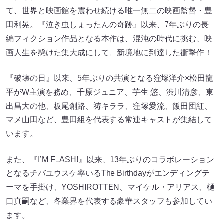
て、世界と映画館を震わせ続ける唯一無二の映画監督・豊
田利晃。『泣き虫しょったんの奇跡』以来、7年ぶりの長
編フィクション作品となる本作は、混沌の時代に挑む、映
画人生を懸けた集大成にして、新境地に到達した衝撃作！
『破壊の日』以来、5年ぶりの共演となる窪塚洋介×松田龍
平がW主演を務め、千原ジュニア、芋生 悠、渋川清彦、東
出昌大の他、板尾創路、祷キララ、窪塚愛流、飯田団紅、
マメ山田など、豊田組を代表する常連キャストが集結して
います。
また、『I’M FLASH!』以来、13年ぶりのコラボレーション
となるチバユウスケ率いるThe Birthdayがエンディングテ
ーマを手掛け、YOSHIROTTEN、マイケル・アリアス、樋
口真嗣など、各業界を代表する豪華スタッフも参加してい
ます。