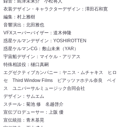
録音：島津未来介 小松将人
衣装デザイン・キャラクターデザイン：澤田石和寛
編集：村上雅樹
音響演出：北田雅也
VFXスーパーバイザー：道木伸隆
惑星ケルマンデザイン：YOSHIROTTEN
惑星ケルマンCG：敷山未来（YAR）
宇宙船デザイン：マイケル・アリアス
特殊相談役：樋口真嗣
エグゼクティブカンパニー：ヤニス・ムチャキス ヒロ
セ Third Window Films ピアッツァホテル奈良 ベイ
ス ユニバーサルミュージック合同会社
デザイン：サムエム
スチール：菊池 修 名越啓介
宣伝プロデューサー：上阪 優
宣伝統括：青木基晃