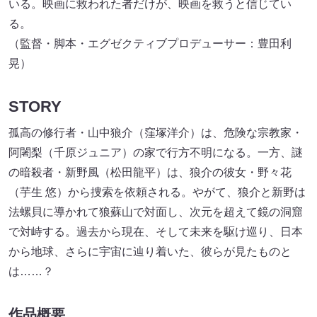
いる。映画に救われた者だけが、映画を救うと信じてい
る。
（監督・脚本・エグゼクティブプロデューサー：豊田利
晃）
STORY
孤高の修行者・山中狼介（窪塚洋介）は、危険な宗教家・
阿闍梨（千原ジュニア）の家で行方不明になる。一方、謎
の暗殺者・新野風（松田龍平）は、狼介の彼女・野々花
（芋生 悠）から捜索を依頼される。やがて、狼介と新野は
法螺貝に導かれて狼蘇山で対面し、次元を超えて鏡の洞窟
で対峙する。過去から現在、そして未来を駆け巡り、日本
から地球、さらに宇宙に辿り着いた、彼らが見たものと
は……？
作品概要