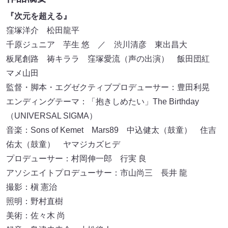
『次元を超える』
窪塚洋介 松田龍平
千原ジュニア 芋生 悠 ／ 渋川清彦 東出昌大
板尾創路 祷キララ 窪塚愛流（声の出演） 飯田団紅
マメ山田
監督・脚本・エグゼクティブプロデューサー：豊田利晃
エンディングテーマ：「抱きしめたい」The Birthday
（UNIVERSAL SIGMA）
音楽：Sons of Kemet Mars89 中込健太（鼓童） 住吉
佑太（鼓童） ヤマジカズヒデ
プロデューサー：村岡伸一郎 行実 良
アソシエイトプロデューサー：市山尚三 長井 龍
撮影：槇 憲治
照明：野村直樹
美術：佐々木 尚