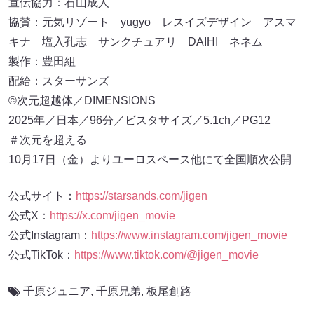
宣伝協力：石山成人
協賛：元気リゾート yugyo レスイズデザイン アスマ
キナ 塩入孔志 サンクチュアリ DAIHI ネネム
製作：豊田組
配給：スターサンズ
©次元超越体／DIMENSIONS
2025年／日本／96分／ビスタサイズ／5.1ch／PG12
＃次元を超える
10月17日（金）よりユーロスペース他にて全国順次公開
公式サイト：
https://starsands.com/jigen
公式X：
https://x.com/jigen_movie
公式Instagram：
https://www.instagram.com/jigen_movie
公式TikTok：
https://www.tiktok.com/@jigen_movie
千原ジュニア
,
千原兄弟
,
板尾創路