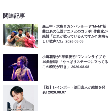
関連記事
森三中・大島＆ガンバレルーヤ“MyM”新
曲はあの伝説アニメとのコラボ! 作曲家が
絶賛「だれが歌っているんですか? 素晴ら
しい歌声だ!」
2026.08.08
小嶋花梨が“卒業後初”ワンマンライブで
10曲熱唱! 「やっぱりステージに立ってる
この瞬間が好き」
2026.08.08
【祝】レインボー・池田直人が結婚を発
表!
2026.08.07