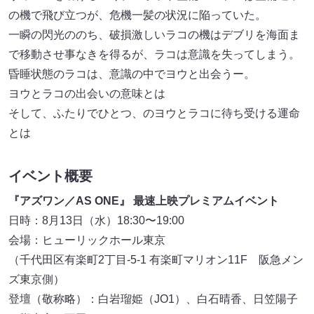
の機で飛び立つが、危機一髪の状況に陥っていた。
一瞬の閃光ののち、破損激しいラコの機はデブリを海面ま
で移動させ事なきを得るが、ラコは意識を失ってしまう。
昏睡状態のラコは、意識の中でヨウと出会うー。
ヨウとラコの出会いの意味とは
そして、ふたりでひとつ、のヨウとラコに待ち受ける運命
とは
イベント概要
『アズワン／AS ONE』 最速上映プレミアムイベント
日時：8月13日（水）18:30〜19:00
会場：ヒューリックホール東京
（千代田区有楽町2丁目-5-1 有楽町マリオン11F 阪急メン
ズ東京側）
登壇（敬称略）：白岩瑠姫（JO1）、白石晴香、日笠陽子