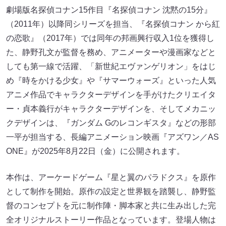
劇場版名探偵コナン15作目『名探偵コナン 沈黙の15分』
（2011年）以降同シリーズを担当、『名探偵コナン から紅
の恋歌』（2017年）では同年の邦画興行収入1位を獲得し
た、静野孔文が監督を務め、アニメーターや漫画家などと
しても第一線で活躍、「新世紀エヴァンゲリオン」をはじ
め『時をかける少女』や『サマーウォーズ』といった人気
アニメ作品でキャラクターデザインを手がけたクリエイタ
ー・貞本義行がキャラクターデザインを、そしてメカニッ
クデザインは、『ガンダム Gのレコンギスタ』などの形部
一平が担当する、長編アニメーション映画『アズワン／AS
ONE』が2025年8月22日（金）に公開されます。
本作は、アーケードゲーム『星と翼のパラドクス』を原作
として制作を開始。原作の設定と世界観を踏襲し、静野監
督のコンセプトを元に制作陣・脚本家と共に生み出した完
全オリジナルストーリー作品となっています。登場人物は