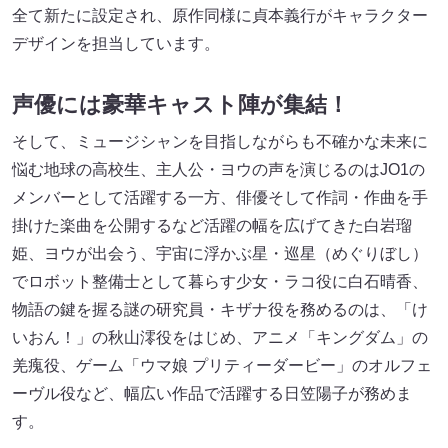
全て新たに設定され、原作同様に貞本義行がキャラクター
デザインを担当しています。
声優には豪華キャスト陣が集結！
そして、ミュージシャンを目指しながらも不確かな未来に
悩む地球の高校生、主人公・ヨウの声を演じるのはJO1の
メンバーとして活躍する一方、俳優そして作詞・作曲を手
掛けた楽曲を公開するなど活躍の幅を広げてきた白岩瑠
姫、ヨウが出会う、宇宙に浮かぶ星・巡星（めぐりぼし）
でロボット整備士として暮らす少女・ラコ役に白石晴香、
物語の鍵を握る謎の研究員・キザナ役を務めるのは、「け
いおん！」の秋山澪役をはじめ、アニメ「キングダム」の
羌瘣役、ゲーム「ウマ娘 プリティーダービー」のオルフェ
ーヴル役など、幅広い作品で活躍する日笠陽子が務めま
す。