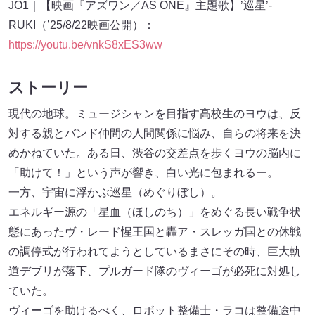
JO1｜【映画『アズワン／AS ONE』主題歌】’巡星’-
RUKI（’25/8/22映画公開）：
https://youtu.be/vnkS8xES3ww
ストーリー
現代の地球。ミュージシャンを目指す高校生のヨウは、反
対する親とバンド仲間の人間関係に悩み、自らの将来を決
めかねていた。ある日、渋谷の交差点を歩くヨウの脳内に
「助けて！」という声が響き、白い光に包まれるー。
一方、宇宙に浮かぶ巡星（めぐりぼし）。
エネルギー源の「星血（ほしのち）」をめぐる長い戦争状
態にあったヴ・レード惺王国と轟ア・スレッガ国との休戦
の調停式が行われてようとしているまさにその時、巨大軌
道デブリが落下、プルガード隊のヴィーゴが必死に対処し
ていた。
ヴィーゴを助けるべく、ロボット整備士・ラコは整備途中