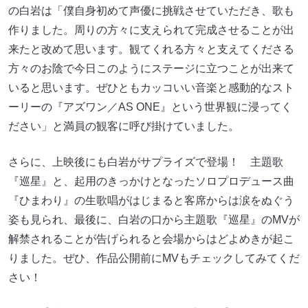
の白岩は「僕自身初めて声優に挑戦させていただき、歌も
作りました。周りの方々に支えられて完成させることが出
来たと改めて思います。観てくれる方々と支えてくださる
方々のお陰で今日このようにステージに立つことが出来て
いると思います。ぜひともカッコいい音楽と感動的なスト
ーリーの『アズワン／AS ONE』という世界観に浸ってく
ださい」と満員の観客に呼び掛けていました。
さらに、上映後にも白岩がサプライズで登場！ 主題歌
『巡星』と、起用のきっかけとなったソロプロデュース曲
『ひまわり』の生歌唱がはじまると客席からは涙をぬぐう
姿も見られ、最後に、白岩の口から主題歌『巡星』のMVが
解禁されることが告げられると会場からはどよめきが起こ
りました。ぜひ、作品公開前にMVもチェックしてみてくだ
さい！