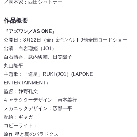
／脚本家：西田シャトナー
作品概要
『アズワン／AS ONE』
公開日：8月22日（金）新宿バルト9他全国ロードショー
出演：白岩瑠姫（JO1）
白石晴香、武内駿輔、日笠陽子
丸山隆平
主題歌：「巡星」RUKI (JO1）(LAPONE
ENTERTAINMENT）
監督：静野孔文
キャラクターデザイン：貞本義行
メカニックデザイン：形部一平
配給：ギャガ
コピーライト：
原作 星と翼のパラドクス