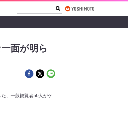
Search Form
Search
な一面が明ら
した、一般観覧者50人がゲ