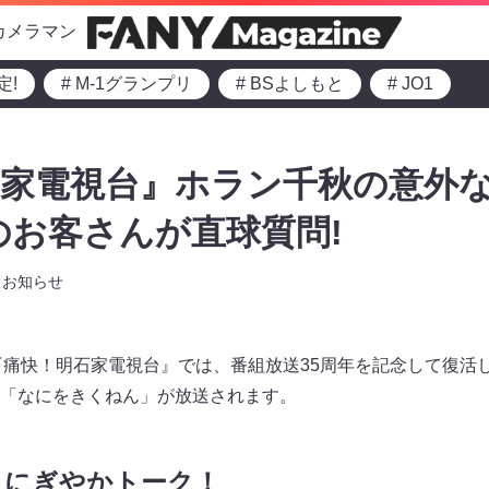
カメラマン
定!
# M-1グランプリ
# BSよしもと
# JO1
石家電視台』ホラン千秋の意外
西のお客さんが直球質問!
お知らせ
～の『痛快！明石家電視台』では、番組放送35周年を記念して復活
「なにをきくねん」が放送されます。
とにぎやかトーク！