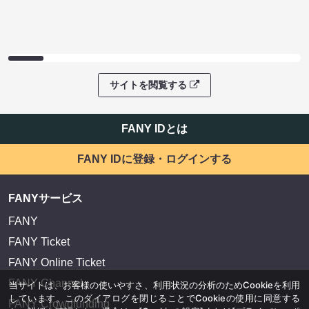
サイトを閲覧する
FANY IDとは
FANY IDに登録・ログインする
FANYサービス
FANY
FANY Ticket
FANY Online Ticket
FANY Channel
当サイトは、お客様の使いやすさ、利用状況の分析のためCookieを利用
しています。このダイアログを閉じることでCookieの使用に同意する
FANY Crowdfunding