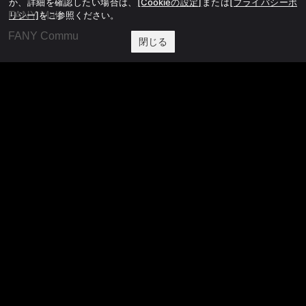
か、詳細を確認したい場合は、
[Cookieの設定]
または
[プライバシーポ
リシー]
をご参照ください。
FANY Mall
FANY Commu
閉じる
法務・規約
プライバシーポリシー
反社会的勢力排除宣言
会社情報
吉本興業株式会社
お問い合わせ
その他
よしもとニュースセンターアーカイブ