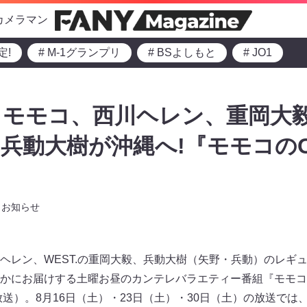
カメラマン
定!
# M-1グランプリ
# BSよしもと
# JO1
・モモコ、西川ヘレン、重岡大
）、兵動大樹が沖縄へ!『モモコの
お知らせ
ヘレン、WEST.の重岡大毅、兵動大樹（矢野・兵動）のレギ
かにお届けする土曜お昼のカンテレバラエティー番組『モモコ
:28放送）。8月16日（土）・23日（土）・30日（土）の放送で