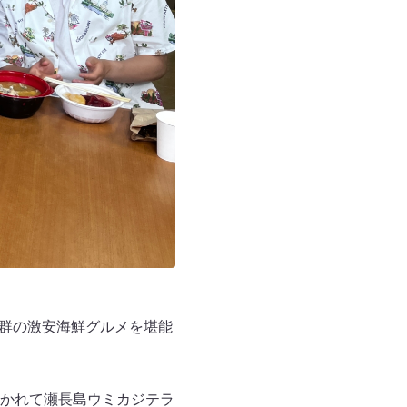
抜群の激安海鮮グルメを堪能
かれて瀬長島ウミカジテラ