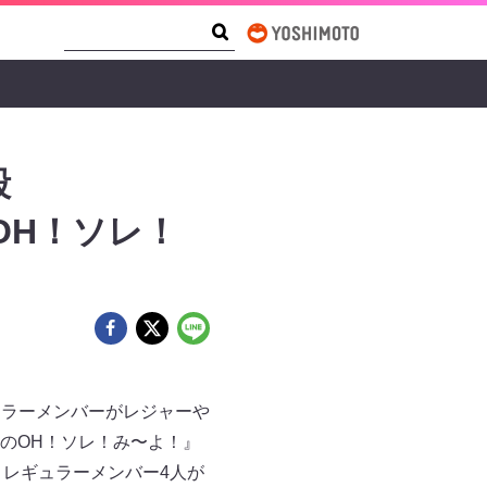
Search Form
Search
毅
OH！ソレ！
ュラーメンバーがレジャーや
のOH！ソレ！み〜よ！』
は、レギュラーメンバー4人が