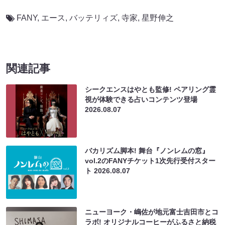
FANY
,
エース
,
バッテリィズ
,
寺家
,
星野伸之
関連記事
シークエンスはやとも監修! ペアリング霊
視が体験できる占いコンテンツ登場
2026.08.07
バカリズム脚本! 舞台『ノンレムの窓』
vol.2のFANYチケット1次先行受付スター
ト
2026.08.07
ニューヨーク・嶋佐が地元富士吉田市とコ
ラボ! オリジナルコーヒーがふるさと納税