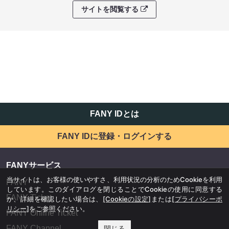
サイトを閲覧する
FANY IDとは
FANY IDに登録・ログインする
FANYサービス
当サイトは、お客様の使いやすさ、利用状況の分析のためCookieを利用
FANY
しています。このダイアログを閉じることでCookieの使用に同意する
FANY Ticket
か、詳細を確認したい場合は、
[Cookieの設定]
または
[プライバシーポ
リシー]
をご参照ください。
FANY Online Ticket
FANY Channel
閉じる