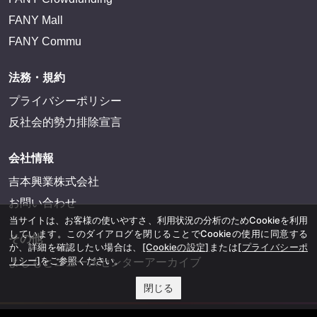
FANY Mall
FANY Commu
法務・規約
プライバシーポリシー
反社会的勢力排除宣言
会社情報
吉本興業株式会社
お問い合わせ
当サイトは、お客様の使いやすさ、利用状況の分析のためCookieを利用
しています。このダイアログを閉じることでCookieの使用に同意する
その他
か、詳細を確認したい場合は、
[Cookieの設定]
または
[プライバシーポ
リシー]
をご参照ください。
よしもとニュースセンターアーカイブ
閉じる