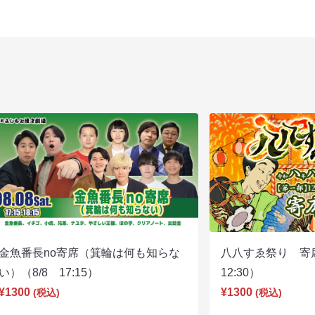
金魚番長no寄席（箕輪は何も知らな
八八すゑ祭り 寄
い）（8/8 17:15）
12:30）
¥1300
¥1300
(税込)
(税込)