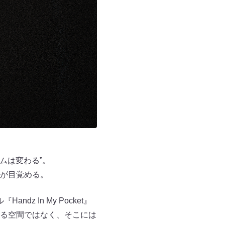
、ゲームは変わる”。
が目覚める。
 In My Pocket』
る空間ではなく、そこには