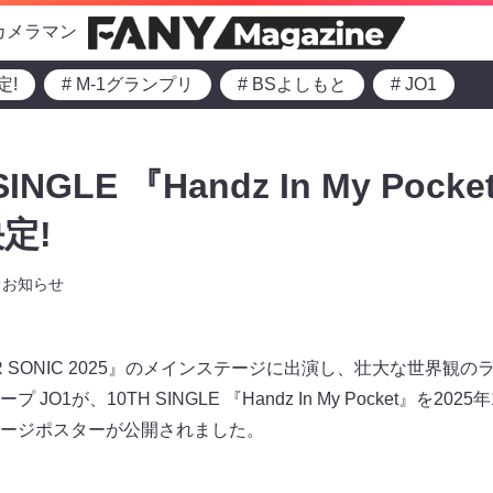
カメラマン
定!
# M-1グランプリ
# BSよしもと
# JO1
INGLE 『Handz In My Pock
定!
お知らせ
ER SONIC 2025』のメインステージに出演し、壮大な世界観
O1が、10TH SINGLE 『Handz In My Pocket』を20
ージポスターが公開されました。