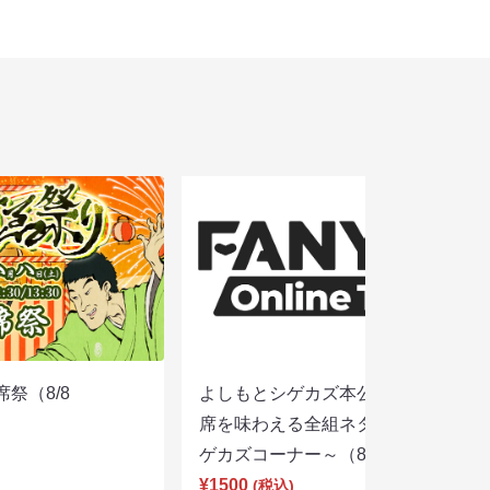
席祭（8/8
よしもとシゲカズ本公演～本気の寄
席を味わえる全組ネタと大阪名物シ
ゲカズコーナー～（8/8 13:30）
¥1500
(税込)