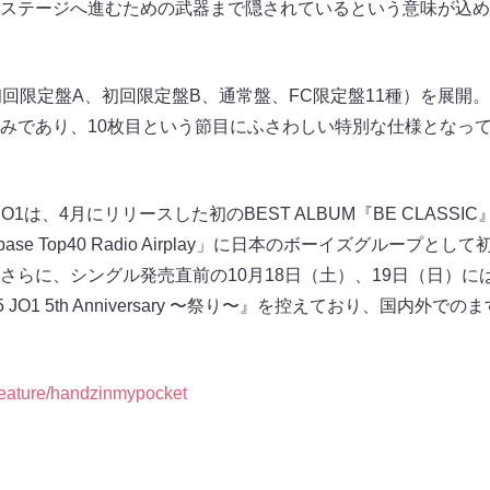
ステージへ進むための武器まで隠されているという意味が込め
初回限定盤A、初回限定盤B、通常盤、FC限定盤11種）を展開
みであり、10枚目という節目にふさわしい特別な仕様となっ
1は、4月にリリースした初のBEST ALBUM『BE CLASS
ase Top40 Radio Airplay」に日本のボーイズグループ
さらに、シングル発売直前の10月18日（土）、19日（日）に
JO1 5th Anniversary 〜祭り〜』を控えており、国内外
p/feature/handzinmypocket