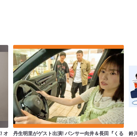
 オ
丹生明里がゲスト出演! パンサー向井＆長田『くる
鈴