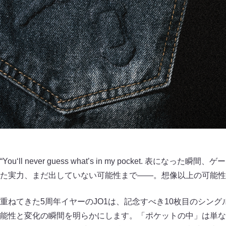
l never guess what’s in my pocket. 表になった瞬間
た実力、まだ出していない可能性まで――。想像以上の可能性
てきた5周年イヤーのJO1は、記念すべき10枚目のシングル『Handz
能性と変化の瞬間を明らかにします。「ポケットの中」は単な