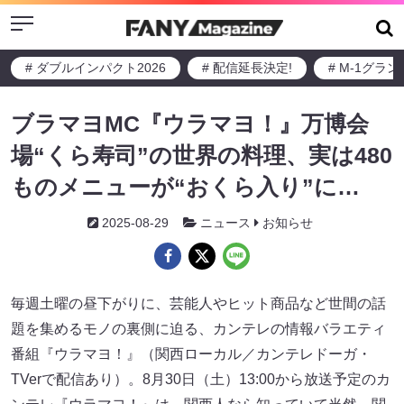
Menu
# ダブルインパクト2026
# 配信延長決定!
# M-1グラ
ブラマヨMC『ウラマヨ！』万博会
場“くら寿司”の世界の料理、実は480
ものメニューが“おくら入り”に…
2025-08-29
ニュース
お知らせ
毎週土曜の昼下がりに、芸能人やヒット商品など世間の話
題を集めるモノの裏側に迫る、カンテレの情報バラエティ
番組『ウラマヨ！』（関西ローカル／カンテレドーガ・
TVerで配信あり）。8月30日（土）13:00から放送予定のカ