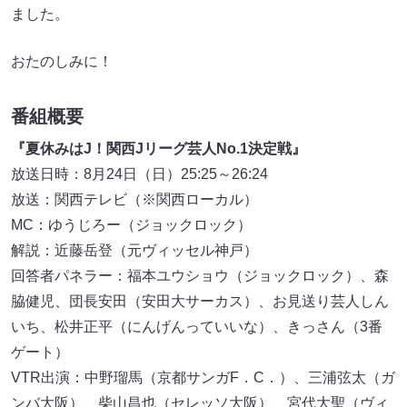
ました。
おたのしみに！
番組概要
『夏休みはJ！関西Jリーグ芸人No.1決定戦』
放送日時：8月24日（日）25:25～26:24
放送：関西テレビ（※関西ローカル）
MC：ゆうじろー（ジョックロック）
解説：近藤岳登（元ヴィッセル神戸）
回答者パネラー：福本ユウショウ（ジョックロック）、森
脇健児、団長安田（安田大サーカス）、お見送り芸人しん
いち、松井正平（にんげんっていいな）、きっさん（3番
ゲート）
VTR出演：中野瑠馬（京都サンガF．C．）、三浦弦太（ガ
ンバ大阪）、柴山昌也（セレッソ大阪）、宮代大聖（ヴィ