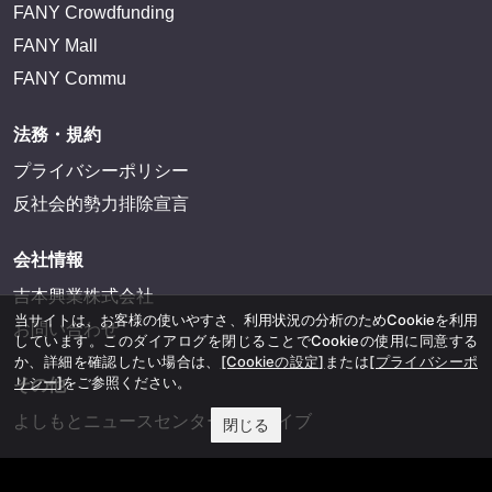
FANY Crowdfunding
FANY Mall
FANY Commu
法務・規約
プライバシーポリシー
反社会的勢力排除宣言
会社情報
吉本興業株式会社
当サイトは、お客様の使いやすさ、利用状況の分析のためCookieを利用
お問い合わせ
しています。このダイアログを閉じることでCookieの使用に同意する
か、詳細を確認したい場合は、
[Cookieの設定]
または
[プライバシーポ
リシー]
をご参照ください。
その他
よしもとニュースセンターアーカイブ
閉じる