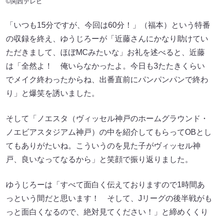
©関西テレビ
「いつも15分ですが、今回は60分！」（福本）という特番
の収録を終え、ゆうじろーが「近藤さんにかなり助けてい
ただきまして、ほぼMCみたいな」お礼を述べると、近藤
は「全然よ！ 俺いらなかったよ。今日も3たたきくらい
でメイク終わったからね、出番直前にパンパンパンで終わ
り」と爆笑を誘いました。
そして「ノエスタ（ヴィッセル神戸のホームグラウンド・
ノエビアスタジアム神戸）の中を紹介してもらってOBとし
てもありがたいね。こういうのを見た子がヴィッセル神
戸、良いなってなるから」と笑顔で振り返りました。
ゆうじろーは「すべて面白く伝えておりますので1時間あ
っという間だと思います！ そして、Jリーグの後半戦がも
っと面白くなるので、絶対見てください！」と締めくくり