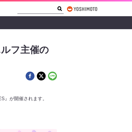
Search Form
Search
エルフ主催の
FES』が開催されます。