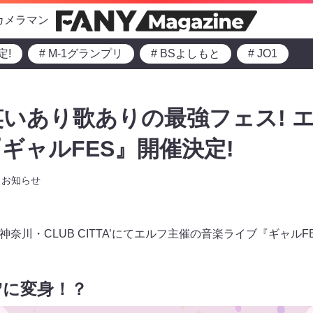
カメラマン
定!
# M-1グランプリ
# BSよしもと
# JO1
いあり歌ありの最強フェス! 
ギャルFES』開催決定!
お知らせ
）神奈川・CLUB CITTA’にてエルフ主催の音楽ライブ『ギャル
”に変身！？