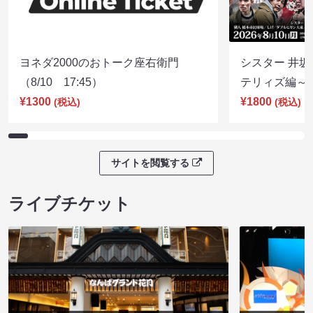
ヨネダ2000のおトーク座右衛門
シスター 井坂
（8/10 17:45）
テリィズ編～（8
¥1300
¥1800
(税込)
(税込)
サイトを閲覧する
ライブチケット