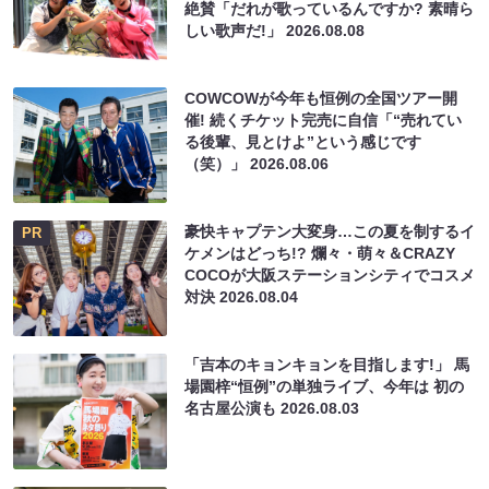
絶賛「だれが歌っているんですか? 素晴ら
しい歌声だ!」
2026.08.08
COWCOWが今年も恒例の全国ツアー開
催! 続くチケット完売に自信「“売れてい
る後輩、見とけよ”という感じです
（笑）」
2026.08.06
豪快キャプテン大変身…この夏を制するイ
PR
ケメンはどっち!? 爛々・萌々＆CRAZY
COCOが大阪ステーションシティでコスメ
対決
2026.08.04
「吉本のキョンキョンを目指します!」 馬
場園梓“恒例”の単独ライブ、今年は 初の
名古屋公演も
2026.08.03