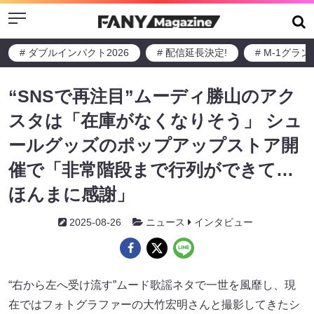
Menu
# ダブルインパクト2026
# 配信延長決定!
# M-1グラ
“SNSで再注目”ムーディ勝山のアク
スタは「在庫がなくなりそう」 シュ
ールグッズのポップアップストア開
催で「非常階段まで行列ができて…
ほんまに感謝」
2025-08-26
ニュース
インタビュー
“右から左へ受け流す”ムード歌謡ネタで一世を風靡し、現
在ではフォトグラファーの大竹宏明さんと撮影してきたシ