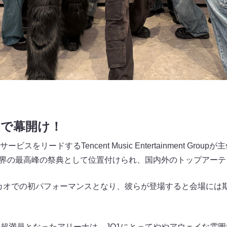
C」で幕開け！
をリードするTencent Music Entertainment Gro
中国音楽界の最高峰の祭典として位置付けられ、国内外のトップアー
マカオでの初パフォーマンスとなり、彼らが登場すると会場には
集まり超満員となったアリーナは、JO1にとってややアウェイな雰