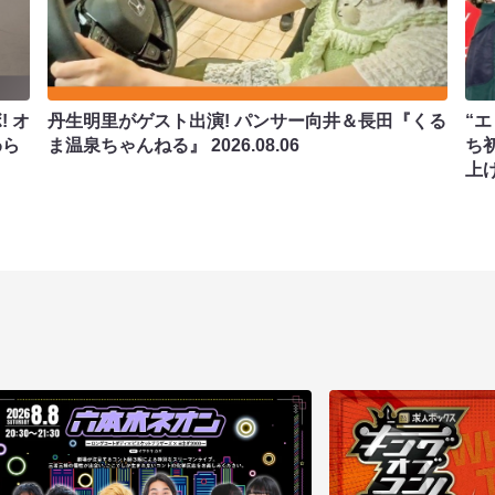
 オ
丹生明里がゲスト出演! パンサー向井＆長田『くる
“エ
わら
ま温泉ちゃんねる』
2026.08.06
ち
上