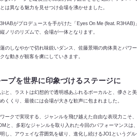
とは異なる魅力を見せつけ会場を沸かせました。
ABがプロデュースを手がけた「Eyes On Me (feat. R3H
縦ノリのリズムで、会場が一体となります。
蓮のしなやかで切れ味鋭いダンス、佐藤景瑚の肉体美とパワー
クな動きが観客を虜にしていきます。
グループを世界に印象づけるステージに
ぶと、ラストは幻想的で透明感あふれるボーカルと、儚さと美
で締めくくり、最後には会場が大きな歓声に包まれました。
ワークで実現する、ジャンルを飛び越えた自由な表現力こそ、
DMと、多彩なジャンルを取り入れた今回のパフォーマンスは
明し、アウェイな雰囲気を破り、進化し続けるJO1というグ