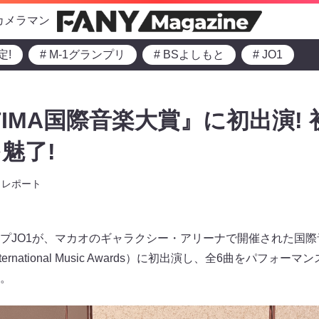
カメラマン
定!
# M-1グランプリ
# BSよしもと
# JO1
5 TIMA国際音楽大賞』に初出演
魅了!
レポート
プJO1が、マカオのギャラクシー・アリーナで開催された国際音
ve International Music Awards）に初出演し、全6曲をパ
。