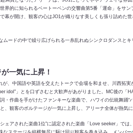
世界的に知られるベートーベンの交響曲第5番「運命」をサン
IC」で幕が開け、観客の心はJO1が織りなす美しくも張り詰めた
味なムードの中で繰り広げられる一糸乱れぬシンクロダンスとキ
ジが一気に上昇！
れが、中国語や英語を交えたトークで会場を和ませ、川西拓実が
uper idol”」とを口ずさむと大歓声があがりました。MC後の「HAP
詞・作曲を手がけたファンキーな楽曲で、ハワイの伝統舞踊“ハ
と、観客のボルテージが一気に上昇し、アリーナ全体が熱気に
シェアされた楽曲1位”に認定された楽曲「Love seeker」で
殊なステージを縦横無尽に駆け回り観客を巻き込み、メンバー