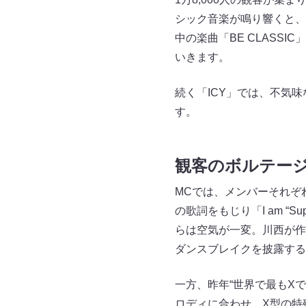
シック音楽が鳴り響くと、
中の楽曲「BE CLASS
いきます。
続く「ICY」では、不気
す。
観客のボルテー
MCでは、メンバーそれぞ
の歌詞をもじり「I am “S
らは空気が一変。川西が作
ダンスブレイクを披露する
一方、昨年“世界で最もXで
ロディに合わせ、X型の特