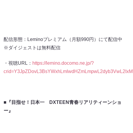
配信形態：Leminoプレミアム（月額990円）にて配信中
※ダイジェストは無料配信
・視聴URL：
https://lemino.docomo.ne.jp/?
crid=Y3JpZDovL3BsYWxhLmlwdHZmLmpwL2dyb3VwL2Ix
■『目指せ！日本一 DXTEEN青春リアリティーンショ
ー』