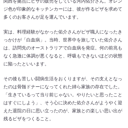
関西を拠点にピザの販売をしている河内佑介さん。オレン
ジ色が印象的なキッチンカーには、彼が作るピザを求めて
多くのお客さんが足を運んでいます。
実は、料理経験がなかった佑介さんがピザ職人になったき
っかけが「白血病」。当時、世界中を旅していた佑介さん
は、訪問先のオーストラリアで白血病を発症。何の前兆も
なく急激に体調が悪くなると、呼吸もできないほどの状態
に陥ったといいます。
その後も苦しい闘病生活をおくりますが、その支えとなっ
たのは骨髄ドナーになってくれた姉ら家族の存在でした。
「生きているって当り前じゃない。やりたいと思ったこと
はすぐにしよう」、そう心に決めた佑介さんがようやく迎
えた退院の日に思い立ったのが、家族との楽しい思い出が
残るピザをつくること。