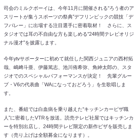
司会のミルクボーイは、今年11月に開催される“ろう者のア
スリートが集うスポーツの祭典”デフリンピックの競技「デ
フバレー」に出場する注目選手に密着取材！ さらに、ス
タジオでは耳の不自由な方も楽しめる“24時間テレビオリジ
ナル漫才”を披露します。
今年ytvサポーターに初めて就任した関西ジュニアの西村拓
哉、嶋﨑斗亜、伊藤篤志、池川侑希弥、角紳太郎の、スタ
ジオでのスペシャルパフォーマンスが決定！ 先輩グルー
プ・V6の代表曲「WAになっておどろう」を生歌唱しま
す。
また、番組では白血病を乗り越えた“キッチンカーピザ職
人”に密着したVTRを放送。読売テレビ社屋ではキッチンカ
ーを特別出店し、24時間テレビ限定の新作ピザを販売しま
す（売り上げは全額募金になります）。