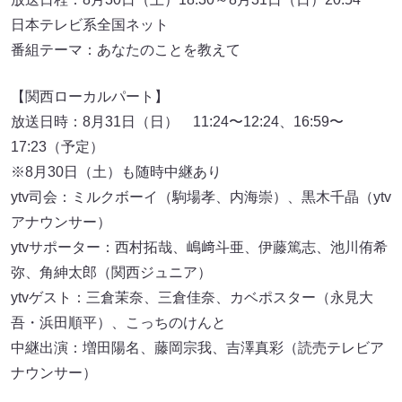
日本テレビ系全国ネット
番組テーマ：あなたのことを教えて
【関西ローカルパート】
放送日時：8月31日（日） 11:24〜12:24、16:59〜
17:23（予定）
※8月30日（土）も随時中継あり
ytv司会：ミルクボーイ（駒場孝、内海崇）、黒木千晶（ytv
アナウンサー）
ytvサポーター：西村拓哉、嶋﨑斗亜、伊藤篤志、池川侑希
弥、角紳太郎（関西ジュニア）
ytvゲスト：三倉茉奈、三倉佳奈、カベポスター（永見大
吾・浜田順平）、こっちのけんと
中継出演：増田陽名、藤岡宗我、吉澤真彩（読売テレビア
ナウンサー）