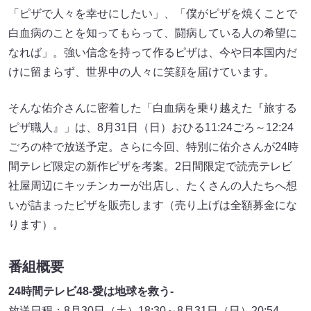
「ピザで人々を幸せにしたい」、「僕がピザを焼くことで
白血病のことを知ってもらって、闘病している人の希望に
なれば」。強い信念を持って作るピザは、今や日本国内だ
けに留まらず、世界中の人々に笑顔を届けています。
そんな佑介さんに密着した「白血病を乗り越えた『旅する
ピザ職人』」は、8月31日（日）おひる11:24ごろ～12:24
ごろの枠で放送予定。さらに今回、特別に佑介さんが24時
間テレビ限定の新作ピザを考案。2日間限定で読売テレビ
社屋周辺にキッチンカーが出店し、たくさんの人たちへ想
いが詰まったピザを販売します（売り上げは全額募金にな
ります）。
番組概要
24時間テレビ48‐愛は地球を救う-
放送日程：8月30日（土）18:30～8月31日（日）20:54