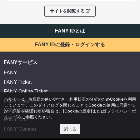
サイトを閲覧する
FANY IDとは
FANY IDに登録・ログインする
FANYサービス
FANY
FANY Ticket
FANY Online Ticket
当サイトは、お客様の使いやすさ、利用状況の分析のためCookieを利用
FANY Channel
しています。このダイアログを閉じることでCookieの使用に同意する
FANY Crowdfunding
か、詳細を確認したい場合は、
[Cookieの設定]
または
[プライバシーポ
リシー]
をご参照ください。
FANY Mall
FANY Commu
閉じる