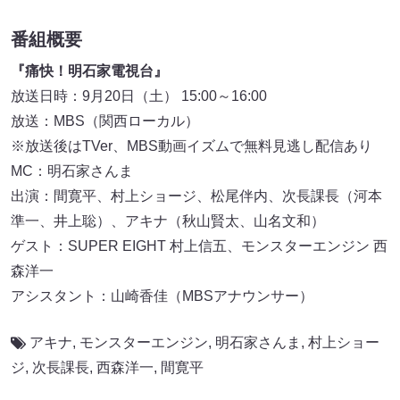
番組概要
『痛快！明石家電視台』
放送日時：9月20日（土） 15:00～16:00
放送：MBS（関西ローカル）
※放送後はTVer、MBS動画イズムで無料見逃し配信あり
MC：明石家さんま
出演：間寛平、村上ショージ、松尾伴内、次長課長（河本
準一、井上聡）、アキナ（秋山賢太、山名文和）
ゲスト：SUPER EIGHT 村上信五、モンスターエンジン 西
森洋一
アシスタント：山崎香佳（MBSアナウンサー）
アキナ
,
モンスターエンジン
,
明石家さんま
,
村上ショー
ジ
,
次長課長
,
西森洋一
,
間寛平