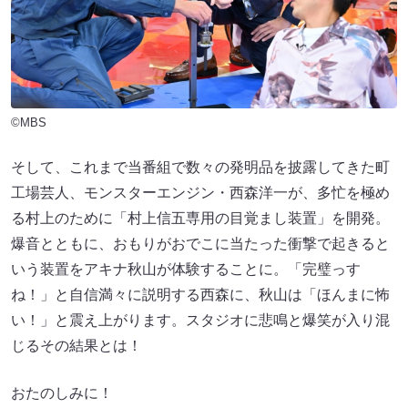
©MBS
そして、これまで当番組で数々の発明品を披露してきた町
工場芸人、モンスターエンジン・西森洋一が、多忙を極め
る村上のために「村上信五専用の目覚まし装置」を開発。
爆音とともに、おもりがおでこに当たった衝撃で起きると
いう装置をアキナ秋山が体験することに。「完璧っす
ね！」と自信満々に説明する西森に、秋山は「ほんまに怖
い！」と震え上がります。スタジオに悲鳴と爆笑が入り混
じるその結果とは！
おたのしみに！